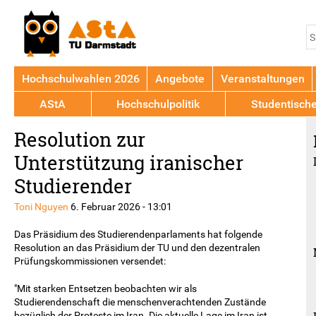
Jump to navigation
S
S
Hochschulwahlen 2026
Angebote
Veranstaltungen
AStA
Hochschulpolitik
Studentisch
Back
Resolution zur
to
top
Unterstützung iranischer
Studierender
Toni Nguyen
6. Februar 2026 - 13:01
Das Präsidium des Studierendenparlaments hat folgende
Resolution an das Präsidium der TU und den dezentralen
Prüfungskommissionen versendet:
"Mit starken Entsetzen beobachten wir als
Studierendenschaft die menschenverachtenden Zustände
bezüglich der Proteste im Iran. Die aktuelle Lage im Iran ist