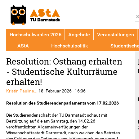
Jump to navigation
S
S
Hochschulwahlen 2026
Angebote
Veranstaltungen
AStA
Hochschulpolitik
Studentisch
Back
Resolution: Osthang erhalten
to
top
- Studentische Kulturräume
erhalten!
Kristin Pauline...
18. Februar 2026 - 16:06
Resolution des Studierendenparlaments vom 17.02.2026
Die Studierendenschaft der TU Darmstadt schaut mit
Bestürzung auf die am Samstag, den 14.02.26
veröffentlichten Allgemeinverfügungen der
Wissenschaftsstadt Darmstadt, nach welchen das Betreten
des Geländes des Osthangs sowie Versammlungen darauf