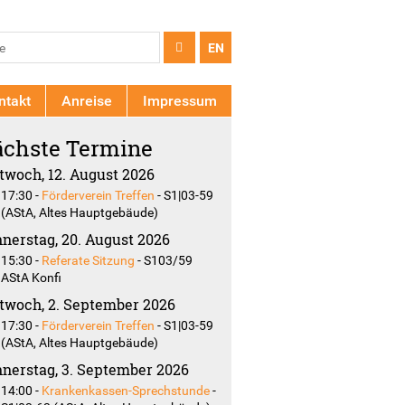
chformular
e
EN
ntakt
Anreise
Impressum
chste Termine
twoch, 12. August 2026
17:30
-
Förderverein Treffen
-
S1|03-59
(AStA, Altes Hauptgebäude)
nerstag, 20. August 2026
15:30
-
Referate Sitzung
-
S103/59
AStA Konfi
twoch, 2. September 2026
17:30
-
Förderverein Treffen
-
S1|03-59
(AStA, Altes Hauptgebäude)
nerstag, 3. September 2026
14:00
-
Krankenkassen-Sprechstunde
-