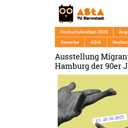
Hochschulwahlen 2026
Ang
Gewerbe
AStA
Hochsch
Back
Ausstellung Migran
to
top
Hamburg der 90er 