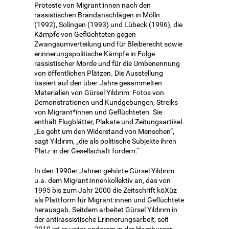
Proteste von Migrant:innen nach den
rassistischen Brandanschlägen in Mölln
(1992), Solingen (1993) und Lübeck (1996), die
Kämpfe von Geflüchteten gegen
Zwangsumverteilung und für Bleiberecht sowie
erinnerungspolitische Kämpfe in Folge
rassistischer Morde und für die Umbenennung
von öffentlichen Plätzen. Die Ausstellung
basiert auf den über Jahre gesammelten
Materialien von Gürsel Yıldırım: Fotos von
Demonstrationen und Kundgebungen, Streiks
von Migrant*innen und Geflüchteten. Sie
enthält Flugblätter, Plakate und Zeitungsartikel.
„Es geht um den Widerstand von Menschen“,
sagt Yıldırım, „die als politische Subjekte ihren
Platz in der Gesellschaft fordern.“
In den 1990er Jahren gehörte Gürsel Yıldırım
u.a. dem Migrant:innenkollektiv an, das von
1995 bis zum Jahr 2000 die Zeitschrift köXüz
als Plattform für Migrant:innen und Geflüchtete
herausgab. Seitdem arbeitet Gürsel Yıldırım in
der antirassistische Erinnerungsarbeit, seit
2010 ist er unter anderem in der Hamburger