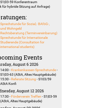
: S1|03-59 Konferentraum
k für hybride Sitzung auf Anfrage)
ruch
ratungen:
Sprechstunde für Sozial,- BAföG-,
und Wohngeld
Rechtsberatung (Terminvereinbarung)
Sprechstunde für Internationale
Studierende (Consultation for
international students)
coming Events
rsday, August 6 2026
14:00
-
Krankenkassen-Sprechstunde
-
S1|03-63 (AStA, Altes Hauptgebäude)
15:30
-
Referate Sitzung
-
S103/59
AStA Konfi
nesday, August 12 2026
17:30
-
Förderverein Treffen
-
S1|03-59
smus
(AStA, Altes Hauptgebäude)