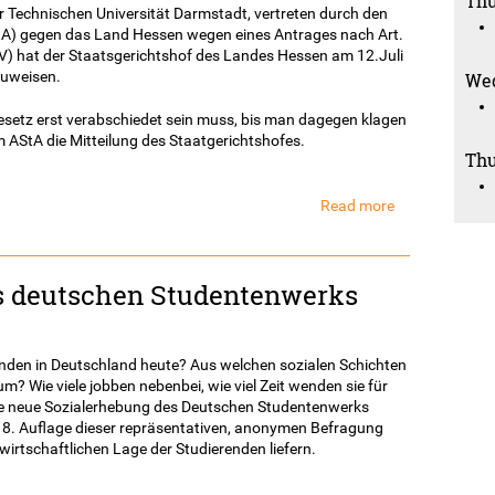
Thu
 Technischen Universität Darmstadt, vertreten durch den
A) gegen das Land Hessen wegen eines Antrages nach Art.
V) hat der Staatsgerichtshof des Landes Hessen am 12.Juli
zuweisen.
Wed
esetz erst verabschiedet sein muss, bis man dagegen klagen
 AStA die Mitteilung des Staatgerichtshofes.
Thu
Read more
about
Staatsgericht
weist
Anzeige
es deutschen Studentenwerks
der
Studierendenv
zurück
renden in Deutschland heute? Aus welchen sozialen Schichten
m? Wie viele jobben nebenbei, wie viel Zeit wenden sie für
die neue Sozialerhebung des Deutschen Studentenwerks
 18. Auflage dieser repräsentativen, anonymen Befragung
d wirtschaftlichen Lage der Studierenden liefern.