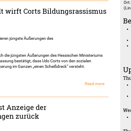
Ort
wegen
(Lin
 wirft Corts Bildungsrassismus
Verfassungsb
angezeigt
Be
ieren jüngste Äußerungen des
rch die jüngsten Äußerungen des Hessischen Ministeriums
fassung bestätigt, dass Udo Corts von den sozialen
kerung im Ganzen „einen Scheißdreck“ versteht.
Up
Thu
Read more
about
AStA
der
TU
st Anzeige der
Darmstadt
Wed
wirft
ngen zurück
Corts
Bildungsrassi
vor