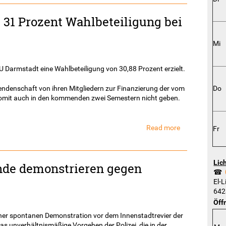
mit
 31 Prozent Wahlbeteiligung bei
Studierenden
nicht
über
Mi
Alternativen
zu
Studiengebühr
 Darmstadt eine Wahlbeteiligung von 30,88 Prozent erzielt.
Do
rendenschaft von ihren Mitgliedern zur Finanzierung der vom
s somit auch in den kommenden zwei Semestern nicht geben.
Read more
about
Fr
TU
Darmstadt
erreicht
Lic
nde demonstrieren gegen
31
☎
Prozent
El-L
Wahlbeteiligu
642
bei
Öff
Hochschulwah
iner spontanen Demonstration vor dem Innenstadtrevier der
das unverhältnismäßige Vorgehen der Polizei, die in der