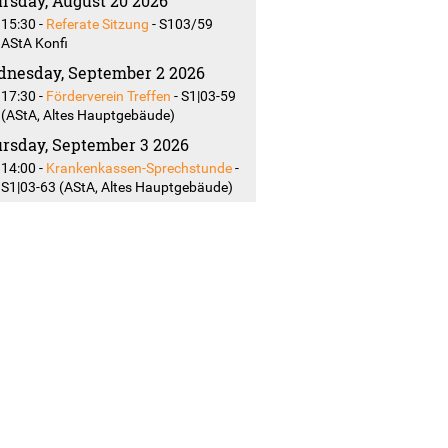
rsday, August 20 2026
15:30
-
Referate Sitzung
-
S103/59
AStA Konfi
nesday, September 2 2026
17:30
-
Förderverein Treffen
-
S1|03-59
(AStA, Altes Hauptgebäude)
rsday, September 3 2026
14:00
-
Krankenkassen-Sprechstunde
-
S1|03-63 (AStA, Altes Hauptgebäude)
shof
ertretungen