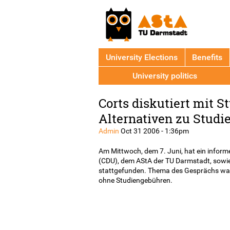
University Elections
Benefits
University politics
Back
Corts diskutiert mit S
to
top
Alternativen zu Studi
Admin
Oct 31 2006 - 1:36pm
Am Mittwoch, dem 7. Juni, hat ein infor
(CDU), dem AStA der TU Darmstadt, sowie
stattgefunden. Thema des Gesprächs war
ohne Studiengebühren.