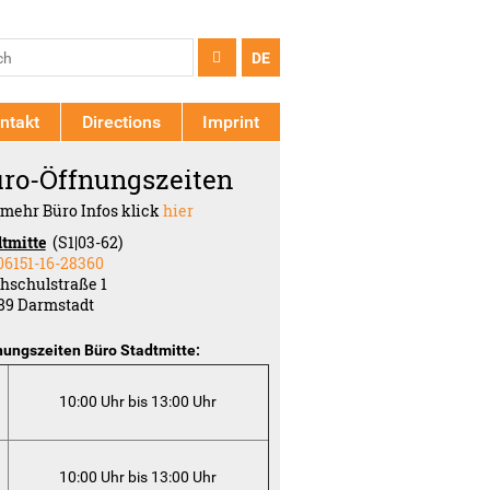
arch
ch
DE
rm
ntakt
Directions
Imprint
ro-Öffnungszeiten
 mehr Büro Infos klick
hier
dtmitte
(S1|03-62)
06151-16-28360
hschulstraße 1
89 Darmstadt
nungszeiten Büro Stadtmitte:
10:00 Uhr bis 13:00 Uhr
10:00 Uhr bis 13:00 Uhr