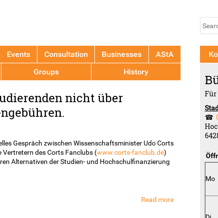
Jump to navigation
Se
Sear
fo
Events
Consultation
Businesses
AStA
Ko
Groups
History
Bü
Für
tudierenden nicht über
Sta
engebühren.
☎
Hoc
642
melles Gespräch zwischen Wissenschaftsminister Udo Corts
 Vertretern des Corts Fanclubs (
www.corts-fanclub.de
)
Öff
en Alternativen der Studien- und Hochschulfinanzierung
Mo
Read more
about
Corts
Di
diskutiert