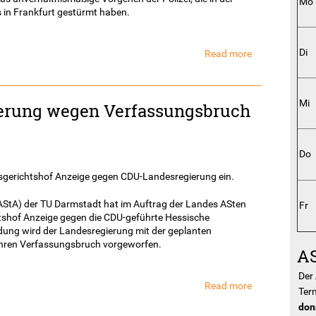
Mo
 in Frankfurt gestürmt haben.
Di
Read more
about
Darmstädter
Studierende
demonstrieren
Mi
erung wegen Verfassungsbruch
gegen
Polizeigewalt
Do
tsgerichtshof Anzeige gegen CDU-Landesregierung ein.
AStA) der TU Darmstadt hat im Auftrag der Landes ASten
Fr
tshof Anzeige gegen die CDU-geführte Hessische
dung wird der Landesregierung mit der geplanten
hren Verfassungsbruch vorgeworfen.
AS
Der
Read more
about
Ter
Hessische
don
Landesregieru