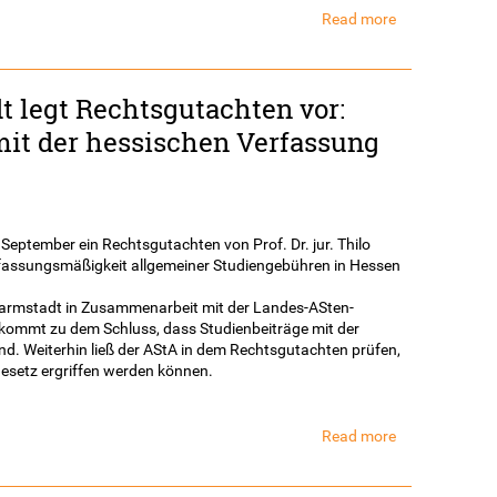
Read more
about
18.
Sozialerhebun
des
 legt Rechtsgutachten vor:
deutschen
Studentenwer
mit der hessischen Verfassung
September ein Rechtsgutachten von Prof. Dr. jur. Thilo
rfassungsmäßigkeit allgemeiner Studiengebühren in Hessen
armstadt in Zusammenarbeit mit der Landes-ASten-
kommt zu dem Schluss, dass Studienbeiträge mit der
nd. Weiterhin ließ der AStA in dem Rechtsgutachten prüfen,
esetz ergriffen werden können.
Read more
about
AStA
der