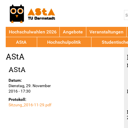
Jump to navigation
S
S
Hochschulwahlen 2026
Angebote
Veranstaltungen
AStA
Hochschulpolitik
Studentisch
Back
AStA
to
top
AStA
Datum:
Dienstag, 29. November
2016 - 17:30
Protokoll:
Sitzung_2016-11-29.pdf