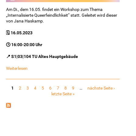
Am Di., dem 16.05. findet ein Workshop zum Thema
„Internalisierte Queerfeindlichkeit“ statt. Geleitet wird dieser
von Jana Haskamp.
🗓️ 16.05.2023
🕓 16:00-20:00 Uhr
📍 S1|03|104 TU Altes Hauptgebäude
Weiterlesen
Seiten
1
2
3
4
5
6
7
8
9
…
nächste Seite ›
letzte Seite »