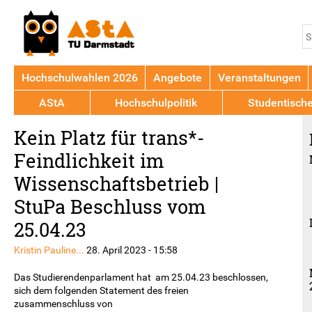
Jump to navigation
S
S
Hochschulwahlen 2026
Angebote
Veranstaltungen
AStA
Hochschulpolitik
Studentisch
Back
Kein Platz für trans*-
to
top
Feindlichkeit im
Wissenschaftsbetrieb |
StuPa Beschluss vom
25.04.23
Kristin Pauline...
28. April 2023 - 15:58
Das Studierendenparlament hat am 25.04.23 beschlossen,
sich dem folgenden Statement des freien
zusammenschluss von