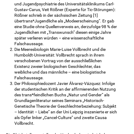
und Jugendpsychiatrie des Universitätsklinikums Carl-
Gustav-Carus, Veit Rößner (Experte für Tic-Störungen):
Rößner schrieb in der sächsischen Zeitung [1]
übertrans*Jugendliche als „Modeerscheinung“. Er gab
eine Studie ohne Quellenverweis an, derzufolge 98 % der
Jugendlichen mit „Transwunsch“ diesen einige Jahre
später verlieren würden – eine wissenschaftliche
Falschaussage.
Die Meeresbiologin Marie-Luise Vollbrecht und die
Humboldt-Universität: Vollbrecht sprach in ihrem
verschobenen Vortrag von der ausschließlichen
Existenz zweier biologischen Geschlechter, das
weibliche und das männliche – eine biologistische
Falschaussage.
Der Philosophiedozent Javier Álvarez-Vázquez: Infolge
der studentischen Kritik an der affirmierenden Nutzung
des trans*feindlichen Buchs „Natur und Gender“ als
Grundlagenliteratur seines Seminars „Historisch-
Genetische Theorie der Geschlechterbeziehung: Subjekt
– Identität – Liebe“ an der Uni Leipzig inszenierte er sich
als Opfer linker „Cancel-Culture“ und zweite Causa
Vollbrecht.