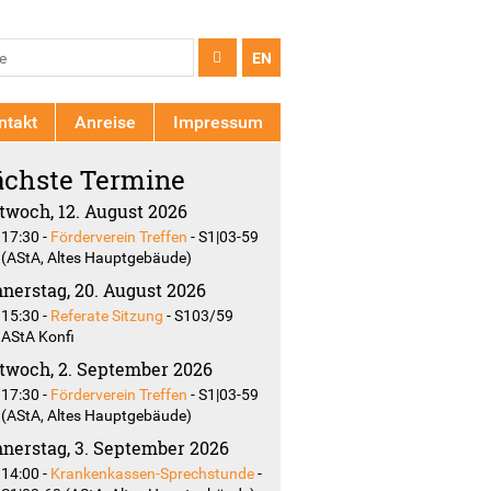
chformular
e
EN
ntakt
Anreise
Impressum
chste Termine
twoch, 12. August 2026
17:30
-
Förderverein Treffen
-
S1|03-59
(AStA, Altes Hauptgebäude)
nerstag, 20. August 2026
15:30
-
Referate Sitzung
-
S103/59
AStA Konfi
twoch, 2. September 2026
17:30
-
Förderverein Treffen
-
S1|03-59
(AStA, Altes Hauptgebäude)
nerstag, 3. September 2026
14:00
-
Krankenkassen-Sprechstunde
-