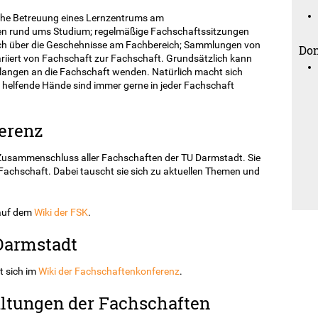
sche Betreuung eines Lernzentrums am
gen rund ums Studium; regelmäßige Fachschaftssitzungen
ch über die Geschehnisse am Fachbereich; Sammlungen von
Don
variiert von Fachschaft zur Fachschaft. Grundsätzlich kann
Belangen an die Fachschaft wenden. Natürlich macht sich
ige helfende Hände sind immer gerne in jeder Fachschaft
erenz
 Zusammenschluss aller Fachschaften der TU Darmstadt. Sie
r Fachschaft. Dabei tauscht sie sich zu aktuellen Themen und
 auf dem
Wiki der FSK
.
Darmstadt
t sich im
Wiki der Fachschaftenkonferenz
.
altungen der Fachschaften