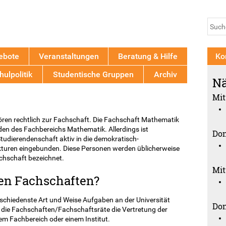
Jump to navigation
Su
Such
ebote
Veranstaltungen
Beratung & Hilfe
Ko
ulpolitik
Studentische Gruppen
Archiv
Nä
Mit
ören rechtlich zur Fachschaft. Die Fachschaft Mathematik
nden des Fachbereichs Mathematik. Allerdings ist
Don
Studierendenschaft aktiv in die demokratisch-
kturen eingebunden. Diese Personen werden üblicherweise
achschaft bezeichnet.
Mit
en Fachschaften?
schiedenste Art und Weise Aufgaben an der Universität
Don
die Fachschaften/Fachschaftsräte die Vertretung der
em Fachbereich oder einem Institut.