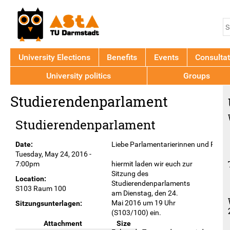
Jump to navigation
S
S
f
University Elections
Benefits
Events
Consultat
University politics
Groups
Back
Studierendenparlament
to
top
Studierendenparlament
Date:
Liebe Parlamentarierinnen und Parlam
Tuesday, May 24, 2016 -
7:00pm
hiermit laden wir euch zur
Sitzung des
Location:
Studierendenparlaments
S103 Raum 100
am Dienstag, den 24.
Mai 2016 um 19 Uhr
Sitzungsunterlagen:
(S103/100) ein.
Attachment
Size