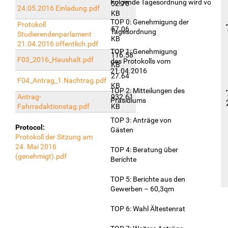
Folgende Tagesordnung wird vorgesc
52.75
24.05.2016 Einladung.pdf
KB
TOP 0: Genehmigung der
Protokoll
57.06
Tagesordnung
Studierendenparlament
KB
21.04.2016 öffentlich.pdf
TOP 1: Genehmigung
116.58
F03_2016_Haushalt.pdf
des Protokolls vom
KB
21.04.2016
27.64
F04_Antrag_1.Nachtrag.pdf
KB
TOP 2: Mitteilungen des
Antrag-
932.61
Präsidiums
Fahrradaktionstag.pdf
KB
TOP 3: Anträge von
Protocol:
Gästen
Protokoll der Sitzung am
24. Mai 2016
TOP 4: Beratung über
(genehmigt).pdf
Berichte
TOP 5: Berichte aus den
Gewerben – 60,3qm
TOP 6: Wahl Ältestenrat