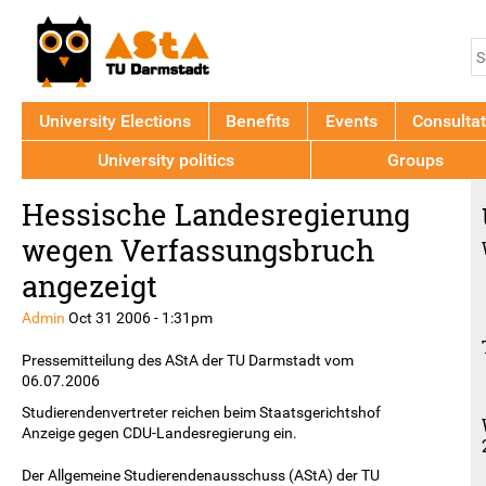
Jump to navigation
S
S
f
University Elections
Benefits
Events
Consultat
University politics
Groups
Back
Hessische Landesregierung
to
top
wegen Verfassungsbruch
angezeigt
Admin
Oct 31 2006 - 1:31pm
Pressemitteilung des AStA der TU Darmstadt vom
06.07.2006
Studierendenvertreter reichen beim Staatsgerichtshof
Anzeige gegen CDU-Landesregierung ein.
Der Allgemeine Studierendenausschuss (AStA) der TU