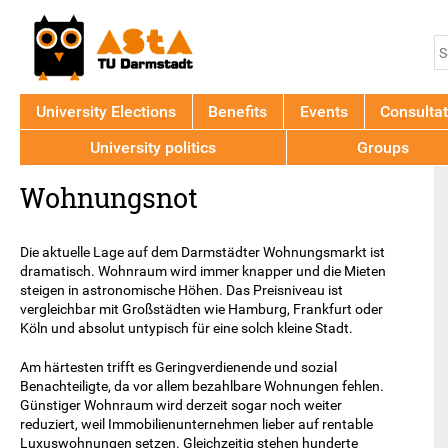
Jump to navigation
S
S
f
University Elections
Benefits
Events
Consultat
University politics
Groups
Back
Wohnungsnot
to
top
Die aktuelle Lage auf dem Darmstädter Wohnungsmarkt ist
dramatisch. Wohnraum wird immer knapper und die Mieten
steigen in astronomische Höhen. Das Preisniveau ist
vergleichbar mit Großstädten wie Hamburg, Frankfurt oder
Köln und absolut untypisch für eine solch kleine Stadt.
Am härtesten trifft es Geringverdienende und sozial
Benachteiligte, da vor allem bezahlbare Wohnungen fehlen.
Günstiger Wohnraum wird derzeit sogar noch weiter
reduziert, weil Immobilienunternehmen lieber auf rentable
Luxuswohnungen setzen. Gleichzeitig stehen hunderte