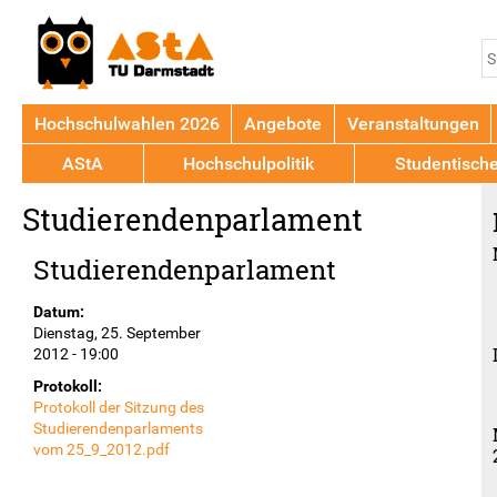
Jump to navigation
S
S
Hochschulwahlen 2026
Angebote
Veranstaltungen
AStA
Hochschulpolitik
Studentisch
Back
Studierendenparlament
to
top
Studierendenparlament
Datum:
Dienstag, 25. September
2012 - 19:00
Protokoll:
Protokoll der Sitzung des
Studierendenparlaments
vom 25_9_2012.pdf