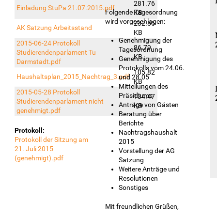
281.76
Einladung StuPa 21.07.2015.pdf
Folgende Tagesordnung
KB
wird vorgeschlagen:
232.86
AK Satzung Arbeitsstand
KB
Genehmigung der
2015-06-24 Protokoll
86.79
Tagesordnung
Studierendenparlament Tu
KB
Genehmigung des
Darmstadt.pdf
Protokolls vom 24.06.
105.82
Haushaltsplan_2015_Nachtrag_3.pdf
und 28.05
KB
Mitteilungen des
2015-05-28 Protokoll
Präsidiums
134.47
Studierendenparlament nicht
Anträge von Gästen
KB
genehmigt.pdf
Beratung über
Berichte
Protokoll:
Nachtragshaushalt
Protokoll der Sitzung am
2015
21. Juli 2015
Vorstellung der AG
(genehmigt).pdf
Satzung
Weitere Anträge und
Resolutionen
Sonstiges
Mit freundlichen Grüßen,