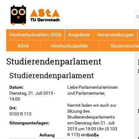
Jump to navigation
S
S
Hochschulwahlen 2026
Angebote
Veranstaltungen
AStA
Hochschulpolitik
Studentisch
Back
Studierendenparlament
to
top
Studierendenparlament
Datum:
Liebe Parlamentarierinnen
Dienstag, 21. Juli 2015 -
und Parlamentarier,
19:00
hiermit laden wir euch zur
Ort:
Sitzung des
S103 R 113
Studierendenparlaments
am Dienstag den 21. Juli
Sitzungsunterlagen:
2015 um 19:00 Uhr (S 103
R 113) ein.
Anhang
Größe