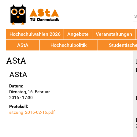
Jump to navigation
S
S
Hochschulwahlen 2026
Angebote
Veranstaltungen
AStA
Hochschulpolitik
Studentisch
Back
AStA
to
top
AStA
Datum:
Dienstag, 16. Februar
2016 - 17:30
Protokoll:
sitzung_2016-02-16.pdf