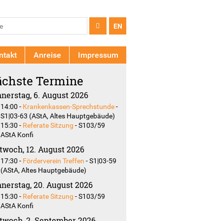
chformular
e
EN
ntakt
Anreise
Impressum
chste Termine
nerstag, 6. August 2026
14:00
-
Krankenkassen-Sprechstunde
-
S1|03-63 (AStA, Altes Hauptgebäude)
15:30
-
Referate Sitzung
-
S103/59
AStA Konfi
twoch, 12. August 2026
17:30
-
Förderverein Treffen
-
S1|03-59
(AStA, Altes Hauptgebäude)
nerstag, 20. August 2026
15:30
-
Referate Sitzung
-
S103/59
AStA Konfi
twoch, 2. September 2026