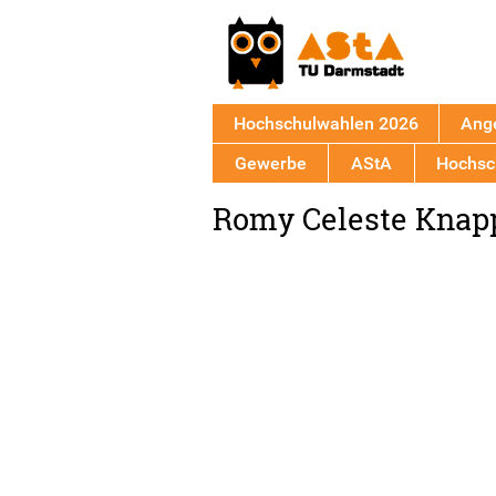
Hochschulwahlen 2026
Ang
Gewerbe
AStA
Hochsch
Back
Romy Celeste Knap
to
top