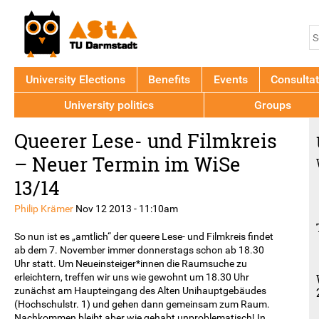
Jump to navigation
S
S
f
University Elections
Benefits
Events
Consultat
University politics
Groups
Back
Queerer Lese- und Filmkreis
to
top
– Neuer Termin im WiSe
13/14
Philip Krämer
Nov 12 2013 - 11:10am
So nun ist es „amtlich“ der queere Lese- und Filmkreis findet
ab dem 7. November immer donnerstags schon ab 18.30
Uhr statt. Um Neueinsteiger*innen die Raumsuche zu
erleichtern, treffen wir uns wie gewohnt um 18.30 Uhr
zunächst am Haupteingang des Alten Unihauptgebäudes
(Hochschulstr. 1) und gehen dann gemeinsam zum Raum.
Nachkommen bleibt aber wie gehabt unproblematisch! In