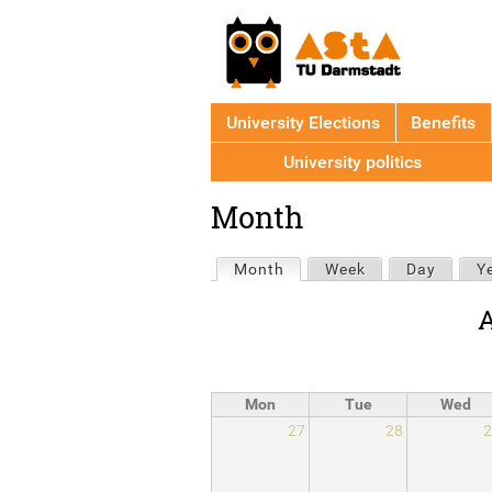
University Elections
Benefits
University politics
Back
Month
to
top
Primary
Month
(active tab)
Week
Day
Y
tabs
A
Mon
Tue
Wed
27
28
2