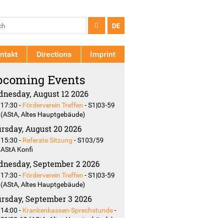
arch
ch
DE
rm
ntakt
Directions
Imprint
coming Events
nesday, August 12 2026
17:30
-
Förderverein Treffen
-
S1|03-59
(AStA, Altes Hauptgebäude)
rsday, August 20 2026
15:30
-
Referate Sitzung
-
S103/59
AStA Konfi
nesday, September 2 2026
17:30
-
Förderverein Treffen
-
S1|03-59
(AStA, Altes Hauptgebäude)
rsday, September 3 2026
14:00
-
Krankenkassen-Sprechstunde
-