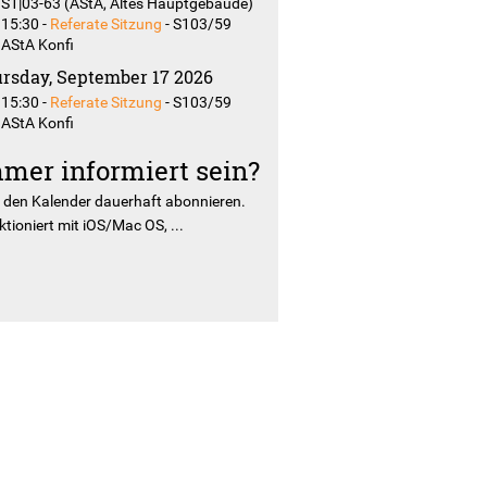
S1|03-63 (AStA, Altes Hauptgebäude)
15:30
-
Referate Sitzung
-
S103/59
AStA Konfi
rsday, September 17 2026
15:30
-
Referate Sitzung
-
S103/59
AStA Konfi
mer informiert sein?
r
den Kalender dauerhaft abonnieren.
tioniert mit iOS/Mac OS, ...