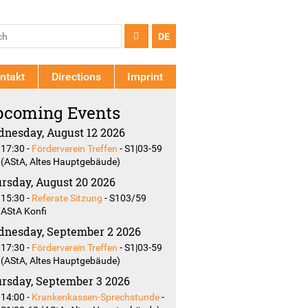
arch
ch
DE
rm
ntakt
Directions
Imprint
coming Events
nesday, August 12 2026
17:30
-
Förderverein Treffen
-
S1|03-59
(AStA, Altes Hauptgebäude)
rsday, August 20 2026
15:30
-
Referate Sitzung
-
S103/59
AStA Konfi
nesday, September 2 2026
17:30
-
Förderverein Treffen
-
S1|03-59
(AStA, Altes Hauptgebäude)
rsday, September 3 2026
14:00
-
Krankenkassen-Sprechstunde
-