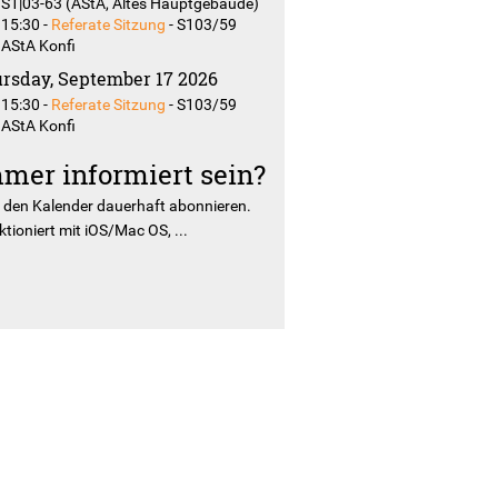
S1|03-63 (AStA, Altes Hauptgebäude)
15:30
-
Referate Sitzung
-
S103/59
AStA Konfi
rsday, September 17 2026
15:30
-
Referate Sitzung
-
S103/59
AStA Konfi
mer informiert sein?
r
den Kalender dauerhaft abonnieren.
tioniert mit iOS/Mac OS, ...