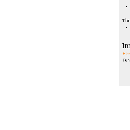
Thu
Im
Hie
Funk