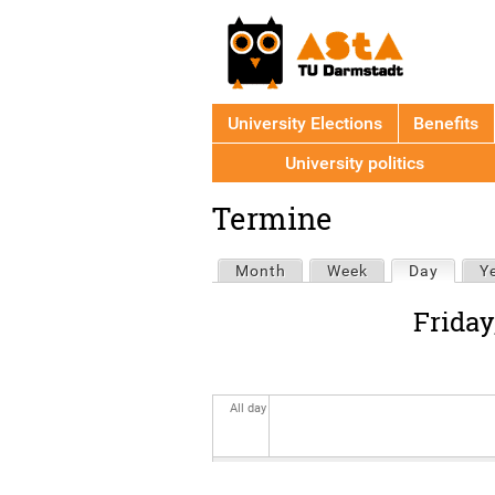
University Elections
Benefits
University politics
Back
Termine
to
top
Primary
Month
Week
Day
(active
Y
tabs
Friday
All day