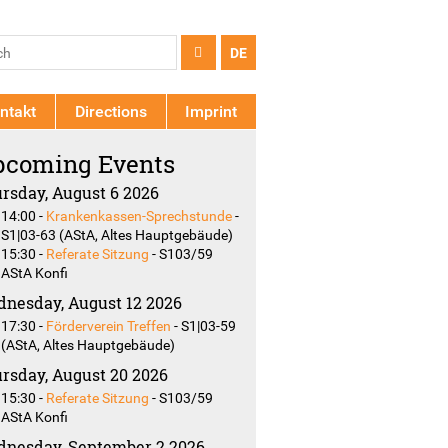
arch
ch
DE
rm
ntakt
Directions
Imprint
coming Events
rsday, August 6 2026
14:00
-
Krankenkassen-Sprechstunde
-
S1|03-63 (AStA, Altes Hauptgebäude)
15:30
-
Referate Sitzung
-
S103/59
AStA Konfi
nesday, August 12 2026
17:30
-
Förderverein Treffen
-
S1|03-59
(AStA, Altes Hauptgebäude)
rsday, August 20 2026
15:30
-
Referate Sitzung
-
S103/59
AStA Konfi
nesday, September 2 2026