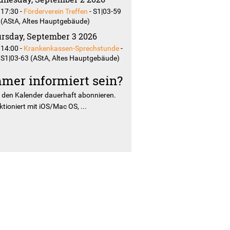
17:30
-
Förderverein Treffen
-
S1|03-59
(AStA, Altes Hauptgebäude)
rsday, September 3 2026
14:00
-
Krankenkassen-Sprechstunde
-
S1|03-63 (AStA, Altes Hauptgebäude)
mer informiert sein?
r
den Kalender dauerhaft abonnieren.
tioniert mit iOS/Mac OS, ...