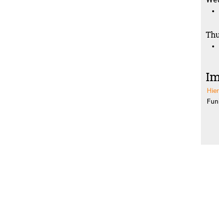
Thu
Im
Hie
Funk