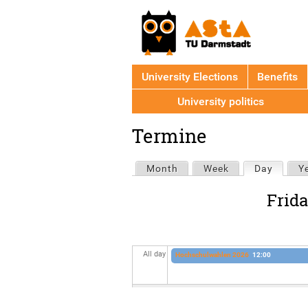
University Elections
Benefits
University politics
Back
Termine
to
top
Primary
Month
Week
Day
(active
Y
tabs
Frida
All day
Hochschulwahlen 2026
12:00