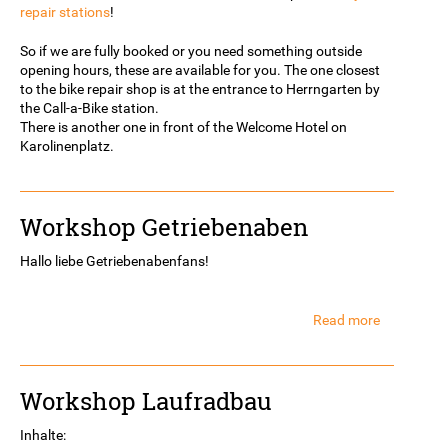
repair stations
!
So if we are fully booked or you need something outside
opening hours, these are available for you. The one closest
to the bike repair shop is at the entrance to Herrngarten by
the Call-a-Bike station.
There is another one in front of the Welcome Hotel on
Karolinenplatz.
Workshop Getriebenaben
Hallo liebe Getriebenabenfans!
Read more
about
Workshop
Getrieben
Workshop Laufradbau
Inhalte: