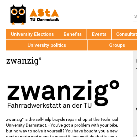
Jump to navigation
S
S
f
University Elections
Benefits
Events
Consultat
University politics
Groups
Back
zwanzig°
to
top
zwanzig° is the self-help bicycle repair shop at the Technical
University Darmstadt. - You've got a problem with your bike,
but no way to solve it yourself? You have bought you a new
part or parts and want to mount it, but can't do that in your