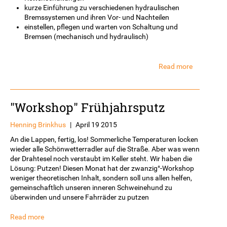
kurze Einführung zu verschiedenen hydraulischen
Bremssystemen und ihren Vor- und Nachteilen
einstellen, pflegen und warten von Schaltung und
Bremsen (mechanisch und hydraulisch)
Read more
about
Workshop
„Bremse
und
"Workshop" Frühjahrsputz
Schaltung“
Henning Brinkhus
|
April 19 2015
An die Lappen, fertig, los! Sommerliche Temperaturen locken
wieder alle Schönwetterradler auf die Straße. Aber was wenn
der Drahtesel noch verstaubt im Keller steht. Wir haben die
Lösung: Putzen! Diesen Monat hat der zwanzig°-Workshop
weniger theoretischen Inhalt, sondern soll uns allen helfen,
gemeinschaftlich unseren inneren Schweinehund zu
überwinden und unsere Fahrräder zu putzen
Read more