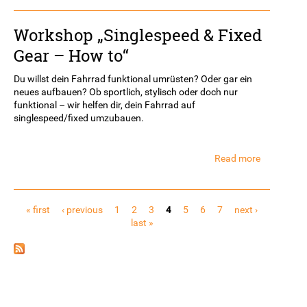
Workshop „Singlespeed & Fixed
Gear – How to“
Du willst dein Fahrrad funktional umrüsten? Oder gar ein
neues aufbauen? Ob sportlich, stylisch oder doch nur
funktional – wir helfen dir, dein Fahrrad auf
singlespeed/fixed umzubauen.
Read more
about
Workshop
„Singlespe
Pages
&
« first
‹ previous
1
2
3
4
5
6
7
next ›
Fixed
last »
Gear
–
How
to“