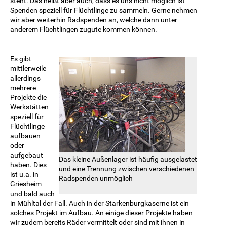
steht. Das heißt aber auch, dass es uns nicht möglich ist
Spenden speziell für Flüchtlinge zu sammeln. Gerne nehmen
wir aber weiterhin Radspenden an, welche dann unter
anderem Flüchtlingen zugute kommen können.
Es gibt
mittlerweile
allerdings
mehrere
Projekte die
Werkstätten
speziell für
Flüchtlinge
aufbauen
oder
aufgebaut
Das kleine Außenlager ist häufig ausgelastet
haben. Dies
und eine Trennung zwischen verschiedenen
ist u.a. in
Radspenden unmöglich
Griesheim
und bald auch
in Mühltal der Fall. Auch in der Starkenburgkaserne ist ein
solches Projekt im Aufbau. An einige dieser Projekte haben
wir zudem bereits Räder vermittelt oder sind mit ihnen in