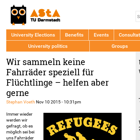
Jump to navigation
S
S
f
University Elections
Benefits
Events
Consultat
University politics
Groups
Back
Wir sammeln keine
to
top
Fahrräder speziell für
Flüchtlinge – helfen aber
gerne
Stephan Voeth
Nov 10 2015 - 10:31pm
Immer wieder
werden wir
gefragt, ob es
möglich sei bei
uns Fahrräder