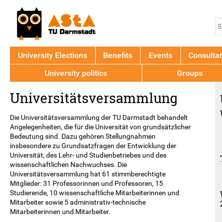
Jump to navigation
S
S
f
University Elections
Benefits
Events
Consultat
University politics
Groups
Back
Universitätsversammlung
to
top
Die Universitätsversammlung der TU Darmstadt behandelt
Angelegenheiten, die für die Universität von grundsätzlicher
Bedeutung sind. Dazu gehören Stellungnahmen
insbesondere zu Grundsatzfragen der Entwicklung der
Universität, des Lehr- und Studienbetriebes und des
wissenschaftlichen Nachwuchses. Die
Universitätsversammlung hat 61 stimmberechtigte
Mitglieder: 31 Professorinnen und Professoren, 15
Studierende, 10 wissenschaftliche Mitarbeiterinnen und
Mitarbeiter sowie 5 administrativ-technische
Mitarbeiterinnen und Mitarbeiter.