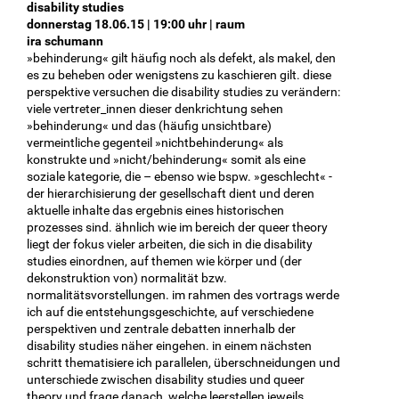
disability studies
donnerstag 18.06.15 | 19:00 uhr | raum
ira schumann
»behinderung« gilt häufig noch als defekt, als makel, den
es zu beheben oder wenigstens zu kaschieren gilt. diese
perspektive versuchen die disability studies zu verändern:
viele vertreter_innen dieser denkrichtung sehen
»behinderung« und das (häufig unsichtbare)
vermeintliche gegenteil »nichtbehinderung« als
konstrukte und »nicht/behinderung« somit als eine
soziale kategorie, die – ebenso wie bspw. »geschlecht« -
der hierarchisierung der gesellschaft dient und deren
aktuelle inhalte das ergebnis eines historischen
prozesses sind. ähnlich wie im bereich der queer theory
liegt der fokus vieler arbeiten, die sich in die disability
studies einordnen, auf themen wie körper und (der
dekonstruktion von) normalität bzw.
normalitätsvorstellungen. im rahmen des vortrags werde
ich auf die entstehungsgeschichte, auf verschiedene
perspektiven und zentrale debatten innerhalb der
disability studies näher eingehen. in einem nächsten
schritt thematisiere ich parallelen, überschneidungen und
unterschiede zwischen disability studies und queer
theory und frage danach, welche leerstellen jeweils