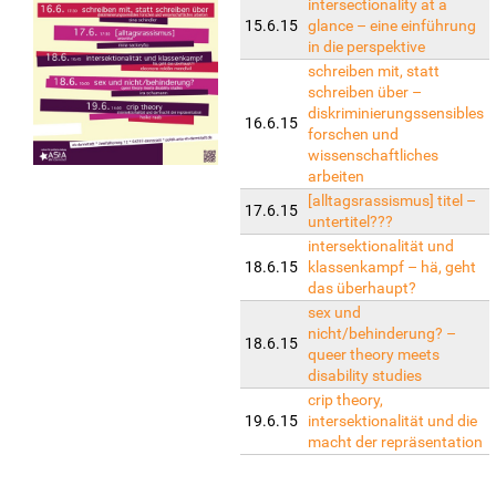
intersectionality at a
15.6.15
glance – eine einführung
in die perspektive
schreiben mit, statt
schreiben über –
diskriminierungssensibles
16.6.15
forschen und
wissenschaftliches
arbeiten
[alltagsrassismus] titel –
17.6.15
untertitel???
intersektionalität und
18.6.15
klassenkampf – hä, geht
das überhaupt?
sex und
nicht/behinderung? –
18.6.15
queer theory meets
disability studies
crip theory,
19.6.15
intersektionalität und die
macht der repräsentation