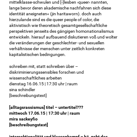
mittelklasse-schwulen und [-]lesben ›queer‹ nannten,
lange bevor deren akademische nachfahren sich diese
identität aneigneten« (jin haritaworn). doch auch
hierzulande sind es die queer people of color, die
aktivistisch wie theoretisch gesamtgesellschaftliche
perspektiven jenseits des gängigen homonationalismus
entwickeln. hierauf aufbauend diskutieren voß und wolter
die veränderungen der geschlechter- und sexuellen
verhältnisse der menschen unter zeitlich konkreten
kapitalistischen bedingungen.
schreiben mit, statt schreiben über –
diskriminierungssensibles forschen und
wissenschaftliches arbeiten
dienstag 16.06.15 | 17:30 uhr | raum
sina schindler
[beschreibungstext]
[alltagsrassismus] titel – untertitel???
mittwoch 17.06.15 | 17:30 uhr | raum
mira sackeyfio
[beschreibungstext]
intersektionalität und klassenkampf – hä, geht das