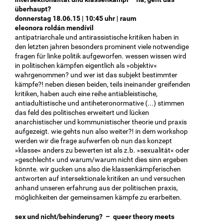
überhaupt?
donnerstag 18.06.15 | 10:45 uhr | raum
eleonora roldán mendívil
antipatriarchale und antirassistische kritiken haben in
den letzten jahren besonders prominent viele notwendige
fragen für linke politik aufgeworfen. wessen wissen wird
in politischen kämpfen eigentlich als »objektiv«
wahrgenommen? und wer ist das subjekt bestimmter
kämpfe?! neben diesen beiden, teils ineinander greifenden
kritiken, haben auch eine reihe antiableistische,
antiadultistische und antiheteronormative (...) stimmen
das feld des politisches erweitert und lücken
anarchistischer und kommunistischer theorie und praxis
aufgezeigt. wie gehts nun also weiter?! in dem workshop
werden wir die frage aufwerfen ob nun das konzept
»klasse« anders zu bewerten ist als z.b. »sexualität« oder
»geschlecht« und warum/warum nicht dies sinn ergeben
könnte. wir gucken uns also die klassenkämpferischen
antworten auf intersektionale kritiken an und versuchen
anhand unseren erfahrung aus der politischen praxis,
möglichkeiten der gemeinsamen kämpfe zu erarbeiten.
sex und nicht/behinderung? – queer theory meets