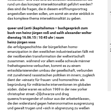
rund um das konzept intersektionalität geführt werden?
dies sind die fragen, die in diesem eröffnungsvortrag
angestoßen werden sollen, um somit ein erster einblick in
das komplexe thema intersektionalität zu geben.
queer und (anti-)kapitalismus – buchgespräch zum
buch von heinz-jürgen voß und salih alexander wolter
dienstag 16.06.15 | 10:45 uhr | raum
heinz-jürgen voss
die ›erfolgsgeschichte‹ der bürgerlichen homo-
emanzipation in den westlichen industriestaaten fällt mit
der neoliberalen transformation der weltwirtschaft
zusammen. während vor allem weiße schwule männer
freiheitsgewinne verbuchen, kommt es zu einem
entsolidarisierenden umbau der gesellschaft, verbunden
mit zunehmend rassistischen politiken im innern; zugleich
dient der »einsatz für frauen- und homorechte« als
begründung für militärische interventionen im globalen
süden. dabei waren es schon 1969 in der new yorker
christopher street »[S]chwarze und drag
queens/transgender of colour aus der arbeiterklasse«,
die den widerstand gegen heteronormative ausgrenzung
und gewalt trugen und »sich in abgrenzung zu weißen