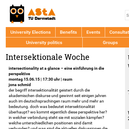
Jump to navigation
S
S
f
University Elections
Benefits
Events
Consultat
University politics
Groups
Back
Intersektionale Woche
to
top
intersectionality at a glance – eine einführung in die
perspektive
montag 15.06.15 | 17:30 uhr | raum
jona schmid
der begriff intersektionalität geistert durch die
akademischen diskurse und gewinnt seit einigen jahren
auch im deutschsprachingen raum mehr und mehr an
bedeutung. doch was bedeutet intersektionalität
überhaupt? wo kommt eigentlich diese perspektive her?
in welcher verbindung steht sie mit sozialen kämpfen?
welche unterschiedlichen positionen sind damit
verbunden? und was sind die aktuellen diskussionen die