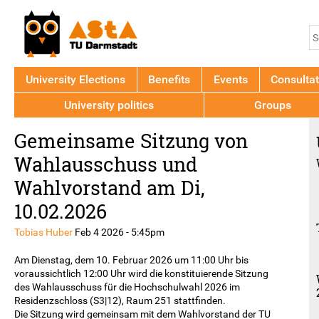
Jump to navigation
S
S
f
University Elections
Benefits
Events
Consultat
University politics
Groups
Back
Gemeinsame Sitzung von
to
top
Wahlausschuss und
Wahlvorstand am Di,
10.02.2026
Tobias Huber
Feb 4 2026 - 5:45pm
Am Dienstag, dem 10. Februar 2026 um 11:00 Uhr bis
voraussichtlich 12:00 Uhr wird die konstituierende Sitzung
des Wahlausschuss für die Hochschulwahl 2026 im
Residenzschloss (S3|12), Raum 251 stattfinden.
Die Sitzung wird gemeinsam mit dem Wahlvorstand der TU