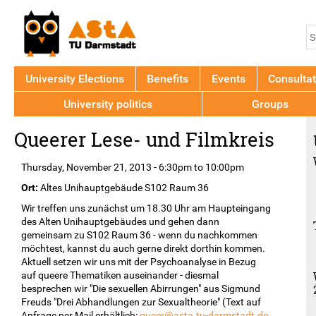
Jump to navigation
S
S
f
University Elections
Benefits
Events
Consultat
University politics
Groups
Back
Queerer Lese- und Filmkreis
to
top
Thursday, November 21, 2013 -
6:30pm
to
10:00pm
Ort:
Altes Unihauptgebäude S102 Raum 36
Wir treffen uns zunächst um 18.30 Uhr am Haupteingang
des Alten Unihauptgebäudes und gehen dann
gemeinsam zu S102 Raum 36 - wenn du nachkommen
möchtest, kannst du auch gerne direkt dorthin kommen.
Aktuell setzen wir uns mit der Psychoanalyse in Bezug
auf queere Thematiken auseinander - diesmal
besprechen wir "Die sexuellen Abirrungen" aus Sigmund
Freuds "Drei Abhandlungen zur Sexualtheorie" (Text auf
Anfrage per Mail erhältlich:
queer@asta.tu-darmstadt.de