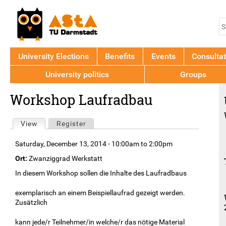
Jump to navigation
S
S
f
University Elections
Benefits
Events
Consultat
University politics
Groups
Back
Workshop Laufradbau
to
top
Primary
View
(active tab)
Register
tabs
Saturday, December 13, 2014 -
10:00am
to
2:00pm
Ort:
Zwanziggrad Werkstatt
In diesem Workshop sollen die Inhalte des Laufradbaus
exemplarisch an einem Beispiellaufrad gezeigt werden.
Zusätzlich
kann jede/r Teilnehmer/in welche/r das nötige Material