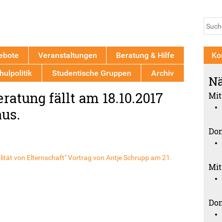
Jump to navigation
Su
Such
ebote
Veranstaltungen
Beratung & Hilfe
Ko
ulpolitik
Studentische Gruppen
Archiv
Nä
ratung fällt am 18.10.2017
Mit
aus.
Don
lität von Elternschaft" Vortrag von Antje Schrupp am 21.
Mit
Don