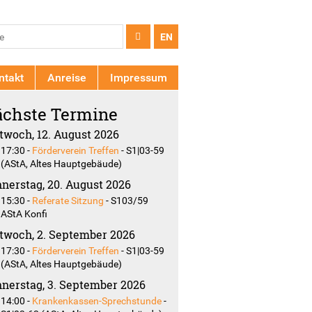
chformular
e
EN
ntakt
Anreise
Impressum
chste Termine
twoch, 12. August 2026
17:30
-
Förderverein Treffen
-
S1|03-59
(AStA, Altes Hauptgebäude)
nerstag, 20. August 2026
15:30
-
Referate Sitzung
-
S103/59
AStA Konfi
twoch, 2. September 2026
17:30
-
Förderverein Treffen
-
S1|03-59
(AStA, Altes Hauptgebäude)
nerstag, 3. September 2026
14:00
-
Krankenkassen-Sprechstunde
-