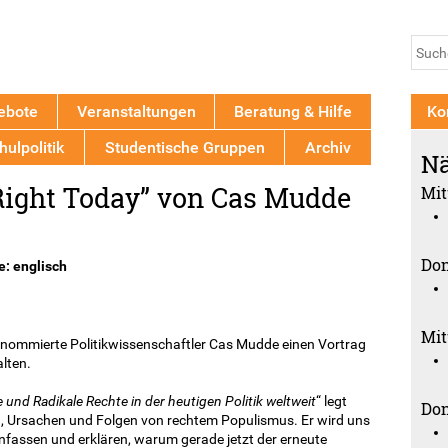
Jump to navigation
Su
Such
ebote
Veranstaltungen
Beratung & Hilfe
Ko
ulpolitik
Studentische Gruppen
Archiv
Nä
 Right Today” von Cas Mudde
Mit
Don
e: englisch
Mit
nommierte Politikwissenschaftler Cas Mudde einen Vortrag
alten.
und Radikale Rechte in der heutigen Politik weltweit
“ legt
Don
, Ursachen und Folgen von rechtem Populismus. Er wird uns
fassen und erklären, warum gerade jetzt der erneute