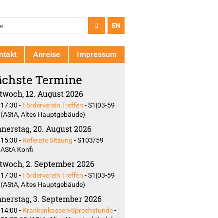
chformular
e
EN
ntakt
Anreise
Impressum
chste Termine
twoch, 12. August 2026
17:30
-
Förderverein Treffen
-
S1|03-59
(AStA, Altes Hauptgebäude)
nerstag, 20. August 2026
15:30
-
Referate Sitzung
-
S103/59
AStA Konfi
twoch, 2. September 2026
17:30
-
Förderverein Treffen
-
S1|03-59
(AStA, Altes Hauptgebäude)
nerstag, 3. September 2026
14:00
-
Krankenkassen-Sprechstunde
-