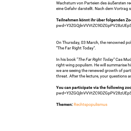
Wachstum von Parteien des äußersten rec
eine Gefahr darstellt. Nach dem Vortrag 
Teilnehmen könnt ihr über folgenden Z
pwd=Y3ZGQjlnVVVtZC9DZGpPV28zUEp
On Thursday, 03 March, the renowned politi
"The Far Right Today".
In his book “
The Far Right Today
" Cas Mu
right-wing populism. He will summarise his
we are seeing the renewed growth of parti
threat. After the lecture, your questions 
You can participate via the following zo
pwd=Y3ZGQjlnVVVtZC9DZGpPV28zUEp
Themen:
Rechtspopulismus