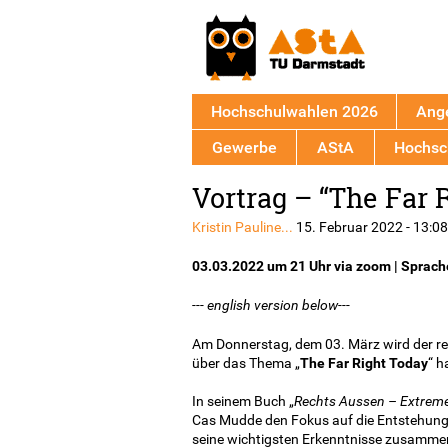
Hochschulwahlen 2026
Ang
Gewerbe
AStA
Hochsch
Back
Vortrag – “The Far
to
top
Kristin Pauline...
15. Februar 2022 - 13:08
03.03.2022 um 21 Uhr via zoom | Sprach
--- english version below---
Am Donnerstag, dem 03. März wird der re
über das Thema „
The Far Right Today
“ h
In seinem Buch „
Rechts Aussen – Extreme 
Cas Mudde den Fokus auf die Entstehung
seine wichtigsten Erkenntnisse zusammen