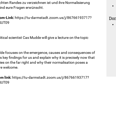
hten Randes zu verzeichnen ist und ihre Normalisierung
sind eure Fragen erwünscht.
oom-Link:
https://tu-darmstadt.zoom.us/j/86766193717?
Don
SUT09
cal scientist Cas Mudde will give a lecture on the topic
dde focuses on the emergence, causes and consequences of
 key findings for us and explain why it is precisely now that
es on the far right and why their normalisation poses a
are welcome.
om link:
https://tu-darmstadt.zoom.us/j/86766193717?
SUT09