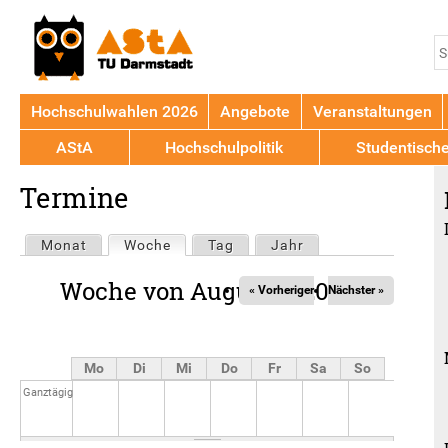
Jump to navigation
S
S
Hochschulwahlen 2026
Angebote
Veranstaltungen
AStA
Hochschulpolitik
Studentisch
Back
Termine
to
top
Haupt-
Monat
Woche
(aktiver Reiter)
Tag
Jahr
Reiter
Woche von August 3, 2026
« Vorheriger
Nächster »
Mo
Di
Mi
Do
Fr
Sa
So
Ganztägig