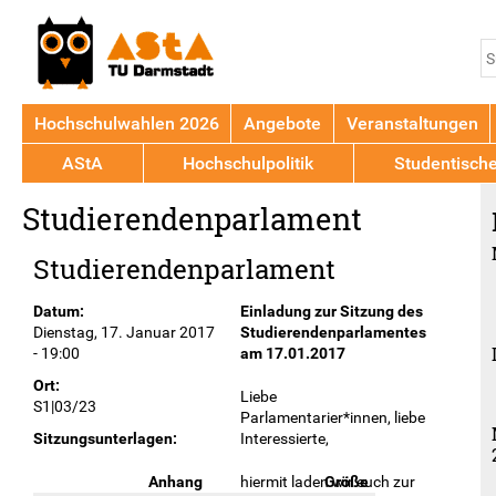
Jump to navigation
S
S
Hochschulwahlen 2026
Angebote
Veranstaltungen
AStA
Hochschulpolitik
Studentisch
Back
Studierendenparlament
to
top
Studierendenparlament
Datum:
Einladung zur Sitzung des
Dienstag, 17. Januar 2017
Studierendenparlamentes
- 19:00
am 17.01.2017
Ort:
Liebe
S1|03/23
Parlamentarier*innen, liebe
Interessierte,
Sitzungsunterlagen:
hiermit laden wir euch zur
Anhang
Größe