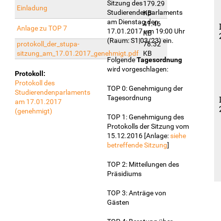
Sitzung des
179.29
Einladung
Studierendenparlaments
KB
am Dienstag den
41.46
Anlage zu TOP 7
17.01.2017 um 19:00 Uhr
KB
(Raum: S1|03/23) ein.
protokoll_der_stupa-
78.32
sitzung_am_17.01.2017_genehmigt.pdf
KB
Folgende
Tagesordnung
wird vorgeschlagen:
Protokoll:
Protokoll des
TOP 0: Genehmigung der
Studierendenparlaments
Tagesordnung
am 17.01.2017
(genehmigt)
TOP 1: Genehmigung des
Protokolls der Sitzung vom
15.12.2016 [Anlage:
siehe
betreffende Sitzung
]
TOP 2: Mitteilungen des
Präsidiums
TOP 3: Anträge von
Gästen