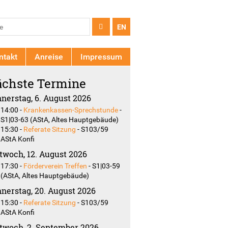
chformular
e
EN
ntakt
Anreise
Impressum
chste Termine
nerstag, 6. August 2026
14:00
-
Krankenkassen-Sprechstunde
-
S1|03-63 (AStA, Altes Hauptgebäude)
15:30
-
Referate Sitzung
-
S103/59
AStA Konfi
twoch, 12. August 2026
17:30
-
Förderverein Treffen
-
S1|03-59
(AStA, Altes Hauptgebäude)
nerstag, 20. August 2026
15:30
-
Referate Sitzung
-
S103/59
AStA Konfi
twoch, 2. September 2026