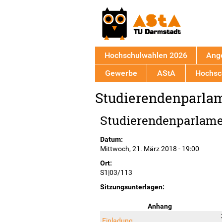
Hochschulwahlen 2026
Ang
Gewerbe
AStA
Hochsch
Back
Studierendenparla
to
top
Studierendenparlam
Datum:
Mittwoch, 21. März 2018 - 19:00
Ort:
S1|03/113
Sitzungsunterlagen:
Anhang
Einladung