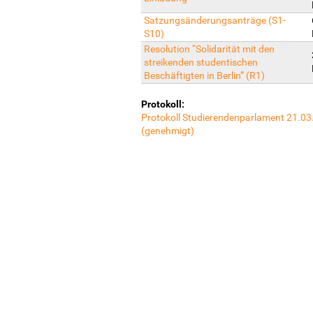
Satzungsänderungsanträge (S1-
S10)
Resolution “Solidarität mit den
streikenden studentischen
Beschäftigten in Berlin” (R1)
Protokoll:
Protokoll Studierendenparlament 21.0
(genehmigt)