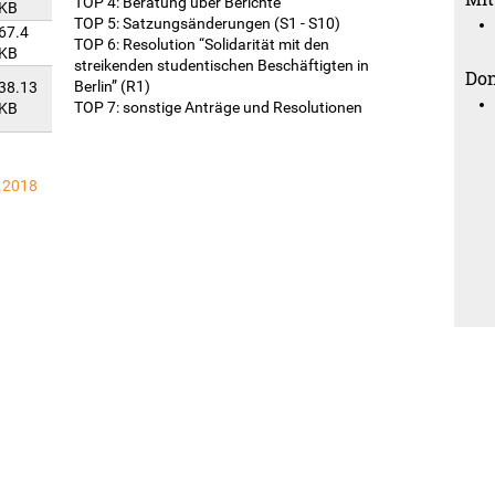
TOP 4: Beratung über Berichte
KB
TOP 5: Satzungsänderungen (S1 - S10)
67.4
TOP 6: Resolution “Solidarität mit den
KB
streikenden studentischen Beschäftigten in
Don
Berlin” (R1)
38.13
TOP 7: sonstige Anträge und Resolutionen
KB
3.2018