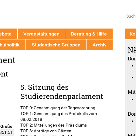
Jump to navigation
Su
Such
ebote
Veranstaltungen
Beratung & Hilfe
Ko
ulpolitik
Studentische Gruppen
Archiv
Nä
ment
Don
ent
5. Sitzung des
Mit
Studierendenparlament
TOP 0: Genehmigung der Tagesordnung
Don
TOP 1: Genehmigung des Protokolls vom
08.02.2018
TOP 2: Mitteilungen des Präsidiums
Größe
TOP 3: Anträge von Gästen
351.51
Mit