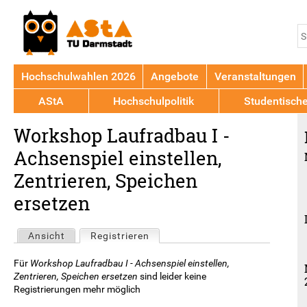
Jump to navigation
S
S
Hochschulwahlen 2026
Angebote
Veranstaltungen
AStA
Hochschulpolitik
Studentisch
Back
Workshop Laufradbau I -
to
top
Achsenspiel einstellen,
Zentrieren, Speichen
ersetzen
Haupt-
Ansicht
Registrieren
(aktiver Reiter)
Reiter
Für
Workshop Laufradbau I - Achsenspiel einstellen,
Zentrieren, Speichen ersetzen
sind leider keine
Registrierungen mehr möglich