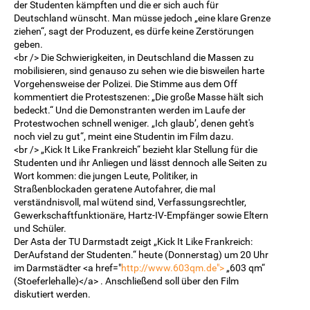
der Studenten kämpften und die er sich auch für
Deutschland wünscht. Man müsse jedoch „eine klare Grenze
ziehen“, sagt der Produzent, es dürfe keine Zerstörungen
geben.
<br /> Die Schwierigkeiten, in Deutschland die Massen zu
mobilisieren, sind genauso zu sehen wie die bisweilen harte
Vorgehensweise der Polizei. Die Stimme aus dem Off
kommentiert die Protestszenen: „Die große Masse hält sich
bedeckt.“ Und die Demonstranten werden im Laufe der
Protestwochen schnell weniger. „Ich glaub’, denen geht's
noch viel zu gut“, meint eine Studentin im Film dazu.
<br /> „Kick It Like Frankreich“ bezieht klar Stellung für die
Studenten und ihr Anliegen und lässt dennoch alle Seiten zu
Wort kommen: die jungen Leute, Politiker, in
Straßenblockaden geratene Autofahrer, die mal
verständnisvoll, mal wütend sind, Verfassungsrechtler,
Gewerkschaftfunktionäre, Hartz-IV-Empfänger sowie Eltern
und Schüler.
Der Asta der TU Darmstadt zeigt „Kick It Like Frankreich:
DerAufstand der Studenten.“ heute (Donnerstag) um 20 Uhr
im Darmstädter <a href="
http://www.603qm.de">
„603 qm“
(Stoeferlehalle)</a> . Anschließend soll über den Film
diskutiert werden.