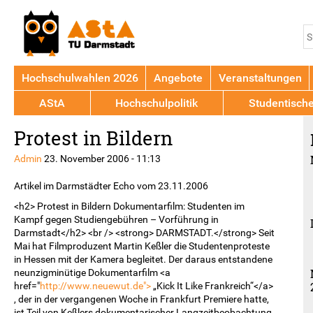
Jump to navigation
S
S
Hochschulwahlen 2026
Angebote
Veranstaltungen
AStA
Hochschulpolitik
Studentisch
Back
Protest in Bildern
to
top
Admin
23. November 2006 - 11:13
Artikel im Darmstädter Echo vom 23.11.2006
<h2> Protest in Bildern Dokumentarfilm: Studenten im
Kampf gegen Studiengebühren – Vorführung in
Darmstadt</h2> <br /> <strong> DARMSTADT.</strong> Seit
Mai hat Filmproduzent Martin Keßler die Studentenproteste
in Hessen mit der Kamera begleitet. Der daraus entstandene
neunzigminütige Dokumentarfilm <a
href="
http://www.neuewut.de">
„Kick It Like Frankreich“</a>
, der in der vergangenen Woche in Frankfurt Premiere hatte,
ist Teil von Keßlers dokumentarischer Langzeitbeobachtung