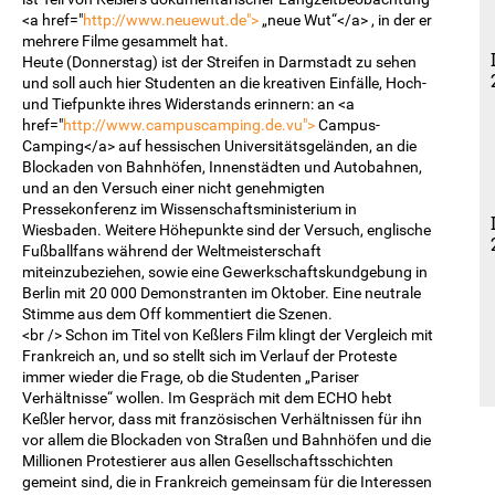
<a href="
http://www.neuewut.de">
„neue Wut“</a> , in der er
mehrere Filme gesammelt hat.
Heute (Donnerstag) ist der Streifen in Darmstadt zu sehen
und soll auch hier Studenten an die kreativen Einfälle, Hoch-
und Tiefpunkte ihres Widerstands erinnern: an <a
href="
http://www.campuscamping.de.vu">
Campus-
Camping</a> auf hessischen Universitätsgeländen, an die
Blockaden von Bahnhöfen, Innenstädten und Autobahnen,
und an den Versuch einer nicht genehmigten
Pressekonferenz im Wissenschaftsministerium in
Wiesbaden. Weitere Höhepunkte sind der Versuch, englische
Fußballfans während der Weltmeisterschaft
miteinzubeziehen, sowie eine Gewerkschaftskundgebung in
Berlin mit 20 000 Demonstranten im Oktober. Eine neutrale
Stimme aus dem Off kommentiert die Szenen.
<br /> Schon im Titel von Keßlers Film klingt der Vergleich mit
Frankreich an, und so stellt sich im Verlauf der Proteste
immer wieder die Frage, ob die Studenten „Pariser
Verhältnisse“ wollen. Im Gespräch mit dem ECHO hebt
Keßler hervor, dass mit französischen Verhältnissen für ihn
vor allem die Blockaden von Straßen und Bahnhöfen und die
Millionen Protestierer aus allen Gesellschaftsschichten
gemeint sind, die in Frankreich gemeinsam für die Interessen