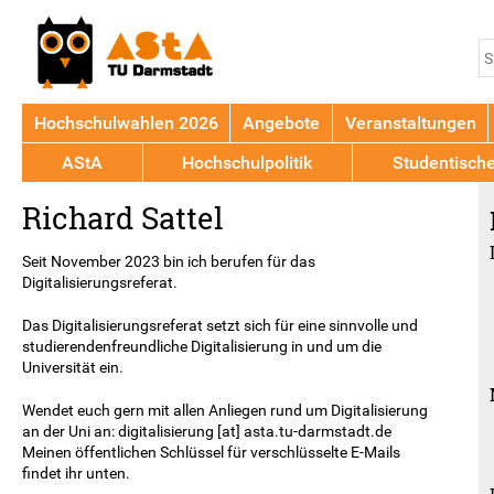
Jump to navigation
S
S
Hochschulwahlen 2026
Angebote
Veranstaltungen
AStA
Hochschulpolitik
Studentisch
Back
Richard Sattel
to
top
Seit November 2023 bin ich berufen für das
Digitalisierungsreferat.
Das Digitalisierungsreferat setzt sich für eine sinnvolle und
studierendenfreundliche Digitalisierung in und um die
Universität ein.
Wendet euch gern mit allen Anliegen rund um Digitalisierung
an der Uni an: digitalisierung [at] asta.tu-darmstadt.de
Meinen öffentlichen Schlüssel für verschlüsselte E-Mails
findet ihr unten.