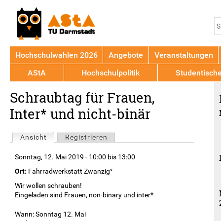
Jump to navigation
S
S
Hochschulwahlen 2026
Angebote
Veranstaltungen
AStA
Hochschulpolitik
Studentisch
Back
Schraubtag für Frauen,
to
top
Inter* und nicht-binär
Haupt-
Ansicht
(aktiver Reiter)
Registrieren
Reiter
Sonntag, 12. Mai 2019 -
10:00
bis
13:00
Ort:
Fahrradwerkstatt Zwanzig°
Wir wollen schrauben!
Eingeladen sind Frauen, non-binary und inter*
Wann: Sonntag 12. Mai