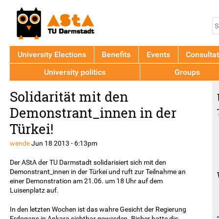
Jump to navigation
S
S
f
University Elections
Benefits
Events
Consultat
University politics
Groups
Back
Solidarität mit den
to
top
Demonstrant_innen in der
Türkei!
wende
Jun 18 2013 - 6:13pm
Der AStA der TU Darmstadt solidarisiert sich mit den
Demonstrant_innen in der Türkei und ruft zur Teilnahme an
einer Demonstration am 21.06. um 18 Uhr auf dem
Luisenplatz auf.
In den letzten Wochen ist das wahre Gesicht der Regierung
Erdogans in Ankara sichtbar geworden. Bisher hatte die