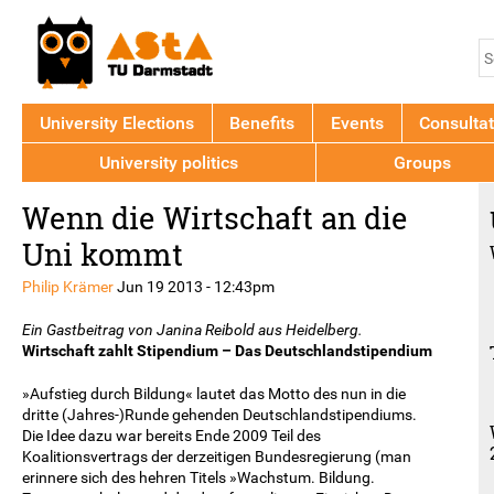
Jump to navigation
S
S
f
University Elections
Benefits
Events
Consultat
University politics
Groups
Back
Wenn die Wirtschaft an die
to
top
Uni kommt
Philip Krämer
Jun 19 2013 - 12:43pm
Ein Gastbeitrag von Janina Reibold aus Heidelberg.
Wirtschaft zahlt Stipendium – Das Deutschlandstipendium
»Aufstieg durch Bildung« lautet das Motto des nun in die
dritte (Jahres-)Runde gehenden Deutschlandstipendiums.
Die Idee dazu war bereits Ende 2009 Teil des
Koalitionsvertrags der derzeitigen Bundesregierung (man
erinnere sich des hehren Titels »Wachstum. Bildung.