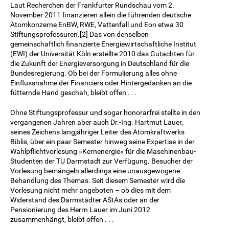
Laut Recherchen der Frankfurter Rundschau vom 2.
November 2011 finanzieren allein die führenden deutsche
Atomkonzerne EnBW, RWE, Vattenfall und Eon etwa 30
Stiftungsprofessuren.[2] Das von denselben
gemeinschaftlich finanzierte Energiewirtschaftliche Institut
(EWI) der Universität Köln erstellte 2010 das Gutachten für
die Zukunft der Energieversorgung in Deutschland für die
Bundesregierung. Ob bei der Formulierung alles ohne
Einflussnahme der Financiers oder Hintergedanken an die
fütternde Hand geschah, bleibt offen . . .
Ohne Stiftungsprofessur und sogar honorarfrei stellte in den
vergangenen Jahren aber auch Dr.-Ing. Hartmut Lauer,
seines Zeichens langjähriger Leiter des Atomkraftwerks
Biblis, über ein paar Semester hinweg seine Expertise in der
Wahlpflichtvorlesung »Kernenergie« für die Maschinenbau-
Studenten der TU Darmstadt zur Verfügung. Besucher der
Vorlesung bemängeln allerdings eine unausgewogene
Behandlung des Themas. Seit diesem Semester wird die
Vorlesung nicht mehr angeboten – ob dies mit dem
Widerstand des Darmstädter AStAs oder an der
Pensionierung des Herrn Lauer im Juni 2012
zusammenhängt, bleibt offen . . .