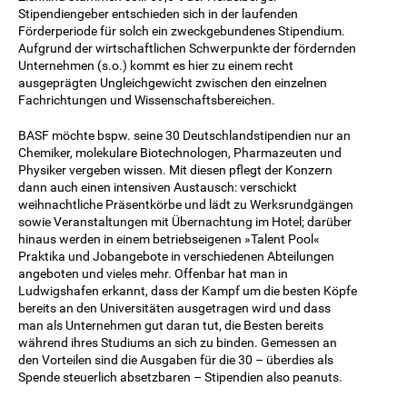
Stipendiengeber entschieden sich in der laufenden
Förderperiode für solch ein zweckgebundenes Stipendium.
Aufgrund der wirtschaftlichen Schwerpunkte der fördernden
Unternehmen (s.o.) kommt es hier zu einem recht
ausgeprägten Ungleichgewicht zwischen den einzelnen
Fachrichtungen und Wissenschaftsbereichen.
BASF möchte bspw. seine 30 Deutschlandstipendien nur an
Chemiker, molekulare Biotechnologen, Pharmazeuten und
Physiker vergeben wissen. Mit diesen pflegt der Konzern
dann auch einen intensiven Austausch: verschickt
weihnachtliche Präsentkörbe und lädt zu Werksrundgängen
sowie Veranstaltungen mit Übernachtung im Hotel; darüber
hinaus werden in einem betriebseigenen »Talent Pool«
Praktika und Jobangebote in verschiedenen Abteilungen
angeboten und vieles mehr. Offenbar hat man in
Ludwigshafen erkannt, dass der Kampf um die besten Köpfe
bereits an den Universitäten ausgetragen wird und dass
man als Unternehmen gut daran tut, die Besten bereits
während ihres Studiums an sich zu binden. Gemessen an
den Vorteilen sind die Ausgaben für die 30 – überdies als
Spende steuerlich absetzbaren – Stipendien also peanuts.