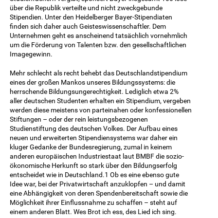
über die Republik verteilte und nicht zweckgebunde
Stipendien. Unter den Heidelberger Bayer-Stipendiaten
finden sich daher auch Geisteswissenschaftler. Dem
Unternehmen geht es anscheinend tatsächlich vornehmlich
um die Förderung von Talenten bzw. den gesellschaftlichen
Imagegewinn.
Mehr schlecht als recht behebt das Deutschlandstipendium
eines der großen Mankos unseres Bildungssystems: die
herrschende Bildungsungerechtigkeit. Lediglich etwa 2%
aller deutschen Studenten erhalten ein Stipendium, vergeben
werden diese meistens von parteinahen oder konfessionellen
Stiftungen – oder der rein leistungsbezogenen
Studienstiftung des deutschen Volkes. Der Aufbau eines
neuen und erweiterten Stipendiensystems war daher ein
kluger Gedanke der Bundesregierung, zumal in keinem
anderen europäischen Industriestaat laut BMBF die sozio-
ökonomische Herkunft so stark über den Bildungserfolg
entscheidet wie in Deutschland.1 Ob es eine ebenso gute
Idee war, bei der Privatwirtschaft anzuklopfen – und damit
eine Abhängigkeit von deren Spendenbereitschaft sowie die
Möglichkeit ihrer Einflussnahme zu schaffen – steht auf
einem anderen Blatt. Wes Brot ich ess, des Lied ich sing.