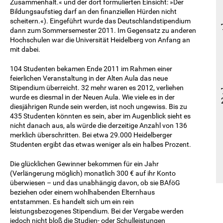
Zusammenhalt.« und der dort formulierten Einsicht: »Der
Bildungsaufstieg darf an den finanziellen Hürden nicht
scheitern.«). Eingeführt wurde das Deutschlandstipendium
dann zum Sommersemester 2011. Im Gegensatz zu anderen
Hochschulen war die Universität Heidelberg von Anfang an
mit dabei.
104 Studenten bekamen Ende 2011 im Rahmen einer
feierlichen Veranstaltung in der Alten Aula das neue
Stipendium überreicht. 32 mehr waren es 2012, verliehen
wurde es diesmal in der Neuen Aula. Wie viele es in der
diesjährigen Runde sein werden, ist noch ungewiss. Bis zu
435 Studenten könnten es sein, aber im Augenblick sieht es
nicht danach aus, als würde die derzeitige Anzahl von 136
merklich überschritten. Bei etwa 29.000 Heidelberger
Studenten ergibt das etwas weniger als ein halbes Prozent.
Die glücklichen Gewinner bekommen für ein Jahr
(Verlängerung möglich) monatlich 300 € auf ihr Konto
überwiesen – und das unabhängig davon, ob sie BAföG
beziehen oder einem wohlhabenden Elternhaus
entstammen. Es handelt sich um ein rein
leistungsbezogenes Stipendium. Bei der Vergabe werden
jedoch nicht bloß die Studien- oder Schulleistungen