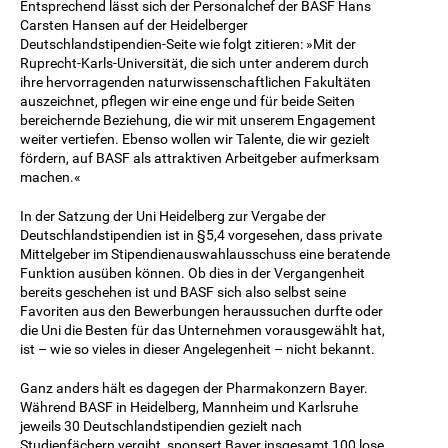
Entsprechend lässt sich der Personalchef der BASF Hans
Carsten Hansen auf der Heidelberger
Deutschlandstipendien-Seite wie folgt zitieren: »Mit der
Ruprecht-Karls-Universität, die sich unter anderem durch
ihre hervorragenden naturwissenschaftlichen Fakultäten
auszeichnet, pflegen wir eine enge und für beide Seiten
bereichernde Beziehung, die wir mit unserem Engagement
weiter vertiefen. Ebenso wollen wir Talente, die wir gezielt
fördern, auf BASF als attraktiven Arbeitgeber aufmerksam
machen.«
In der Satzung der Uni Heidelberg zur Vergabe der
Deutschlandstipendien ist in §5,4 vorgesehen, dass private
Mittelgeber im Stipendienauswahlausschuss eine beratende
Funktion ausüben können. Ob dies in der Vergangenheit
bereits geschehen ist und BASF sich also selbst seine
Favoriten aus den Bewerbungen heraussuchen durfte oder
die Uni die Besten für das Unternehmen vorausgewählt hat,
ist – wie so vieles in dieser Angelegenheit – nicht bekannt.
Ganz anders hält es dagegen der Pharmakonzern Bayer.
Während BASF in Heidelberg, Mannheim und Karlsruhe
jeweils 30 Deutschlandstipendien gezielt nach
Studienfächern vergibt, sponsert Bayer insgesamt 100 lose