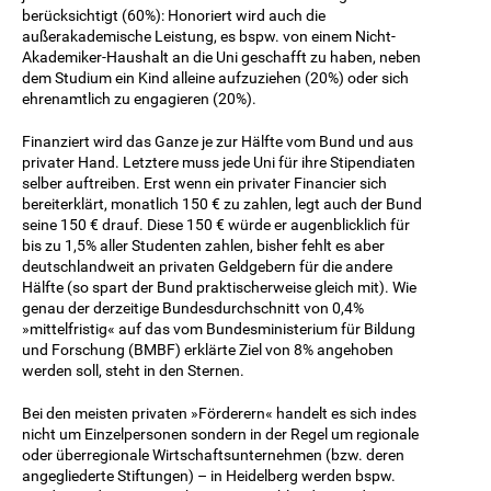
berücksichtigt (60%): Honoriert wird auch die
außerakademische Leistung, es bspw. von einem Nicht-
Akademiker-Haushalt an die Uni geschafft zu haben, neben
dem Studium ein Kind alleine aufzuziehen (20%) oder sich
ehrenamtlich zu engagieren (20%).
Finanziert wird das Ganze je zur Hälfte vom Bund und aus
privater Hand. Letztere muss jede Uni für ihre Stipendiaten
selber auftreiben. Erst wenn ein privater Financier sich
bereiterklärt, monatlich 150 € zu zahlen, legt auch der Bund
seine 150 € drauf. Diese 150 € würde er augenblicklich für
bis zu 1,5% aller Studenten zahlen, bisher fehlt es aber
deutschlandweit an privaten Geldgebern für die andere
Hälfte (so spart der Bund praktischerweise gleich mit). Wie
genau der derzeitige Bundesdurchschnitt von 0,4%
»mittelfristig« auf das vom Bundesministerium für Bildung
und Forschung (BMBF) erklärte Ziel von 8% angehoben
werden soll, steht in den Sternen.
Bei den meisten privaten »Förderern« handelt es sich indes
nicht um Einzelpersonen sondern in der Regel um regionale
oder überregionale Wirtschaftsunternehmen (bzw. deren
angegliederte Stiftungen) – in Heidelberg werden bspw.