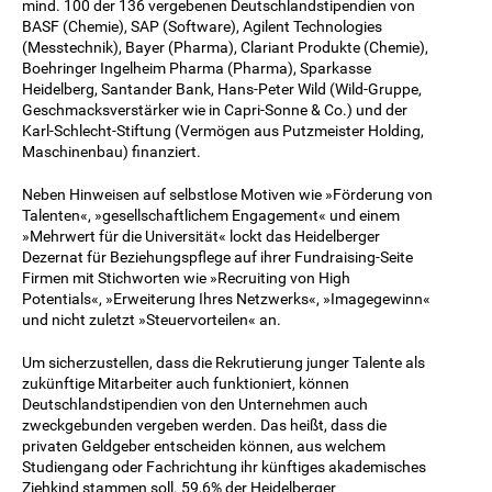
mind. 100 der 136 vergebenen Deutschlandstipendien von
BASF (Chemie), SAP (Software), Agilent Technologies
(Messtechnik), Bayer (Pharma), Clariant Produkte (Chemie),
Boehringer Ingelheim Pharma (Pharma), Sparkasse
Heidelberg, Santander Bank, Hans-Peter Wild (Wild-Gruppe,
Geschmacksverstärker wie in Capri-Sonne & Co.) und der
Karl-Schlecht-Stiftung (Vermögen aus Putzmeister Holding,
Maschinenbau) finanziert.
Neben Hinweisen auf selbstlose Motiven wie »Förderung von
Talenten«, »gesellschaftlichem Engagement« und einem
»Mehrwert für die Universität« lockt das Heidelberger
Dezernat für Beziehungspflege auf ihrer Fundraising-Seite
Firmen mit Stichworten wie »Recruiting von High
Potentials«, »Erweiterung Ihres Netzwerks«, »Imagegewinn«
und nicht zuletzt »Steuervorteilen« an.
Um sicherzustellen, dass die Rekrutierung junger Talente als
zukünftige Mitarbeiter auch funktioniert, können
Deutschlandstipendien von den Unternehmen auch
zweckgebunden vergeben werden. Das heißt, dass die
privaten Geldgeber entscheiden können, aus welchem
Studiengang oder Fachrichtung ihr künftiges akademisches
Ziehkind stammen soll. 59,6% der Heidelberger