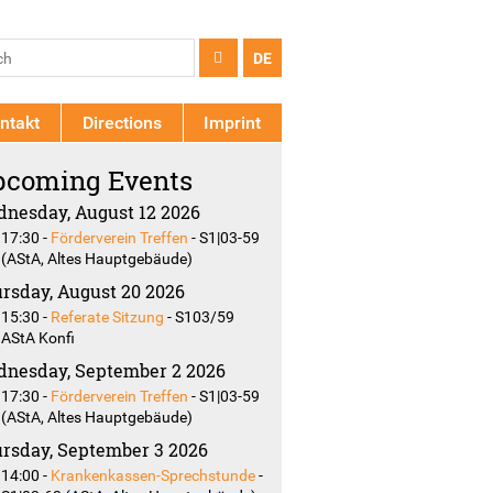
arch
ch
DE
rm
ntakt
Directions
Imprint
coming Events
nesday, August 12 2026
17:30
-
Förderverein Treffen
-
S1|03-59
(AStA, Altes Hauptgebäude)
rsday, August 20 2026
15:30
-
Referate Sitzung
-
S103/59
AStA Konfi
nesday, September 2 2026
17:30
-
Förderverein Treffen
-
S1|03-59
(AStA, Altes Hauptgebäude)
rsday, September 3 2026
14:00
-
Krankenkassen-Sprechstunde
-