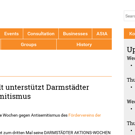
Jump to navigation
Se
Sear
fo
Events
Consultation
Businesses
AStA
Ko
Groups
History
Up
Wed
Thu
t unterstützt Darmstädter
mitismus
Wed
die Wochen gegen Antisemitismus des
Fördervereins der
Thu
artet zum dritten Mal seine DARMSTÄDTER AKTIONS-WOCHEN