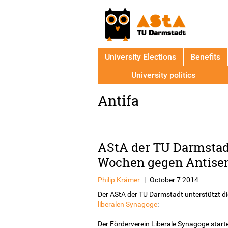
University Elections
Benefits
University politics
Back
Antifa
to
top
AStA der TU Darmstad
Wochen gegen Antise
Philip Krämer
|
October 7 2014
Der AStA der TU Darmstadt unterstützt 
liberalen Synagoge
:
Der Förderverein Liberale Synagoge st