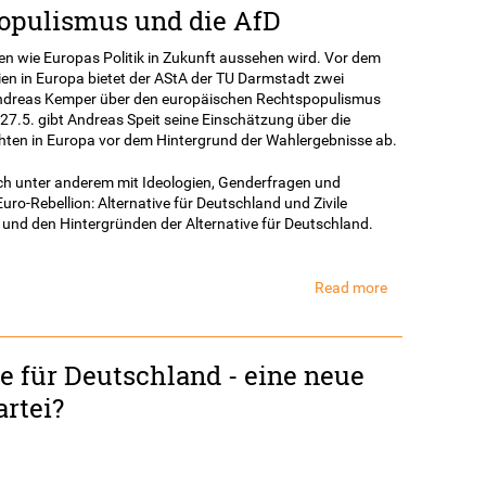
opulismus und die AfD
nach
der
Wahl
en wie Europas Politik in Zukunft aussehen wird. Vor dem
ien in Europa bietet der AStA der TU Darmstadt zwei
Andreas Kemper über den europäischen Rechtspopulismus
27.5. gibt Andreas Speit seine Einschätzung über die
chten in Europa vor dem Hintergrund der Wahlergebnisse ab.
ch unter anderem mit Ideologien, Genderfragen und
uro-Rebellion: Alternative für Deutschland und Zivile
e und den Hintergründen der Alternative für Deutschland.
Read more
about
Europäischer
Rechtspopuli
und
ve für Deutschland - eine neue
die
AfD
artei?