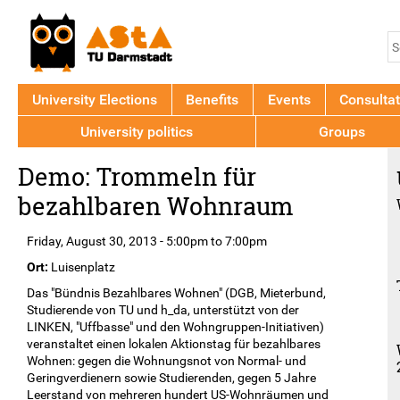
Jump to navigation
S
S
f
University Elections
Benefits
Events
Consultat
University politics
Groups
Back
Demo: Trommeln für
to
top
bezahlbaren Wohnraum
Friday, August 30, 2013 -
5:00pm
to
7:00pm
Ort:
Luisenplatz
Das "Bündnis Bezahlbares Wohnen" (DGB, Mieterbund,
Studierende von TU und h_da, unterstützt von der
LINKEN, "Uffbasse" und den Wohngruppen-Initiativen)
veranstaltet einen lokalen Aktionstag für bezahlbares
Wohnen: gegen die Wohnungsnot von Normal- und
Geringverdienern sowie Studierenden, gegen 5 Jahre
Leerstand von mehreren hundert US-Wohnräumen und