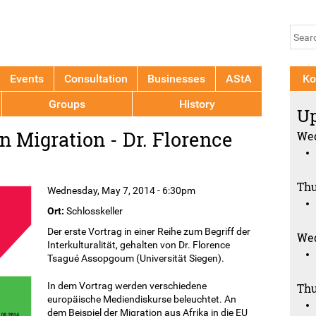
Jump to navigation
Se
Sear
fo
Events
Consultation
Businesses
AStA
Ko
Groups
History
Up
n Migration - Dr. Florence
Wed
Thu
Wednesday, May 7, 2014 - 6:30pm
Ort:
Schlosskeller
Der erste Vortrag in einer Reihe zum Begriff der
Wed
Interkulturalität, gehalten von Dr. Florence
Tsagué Assopgoum (Universität Siegen).
In dem Vortrag werden verschiedene
Thu
europäische Mediendiskurse beleuchtet. An
dem Beispiel der Migration aus Afrika in die EU