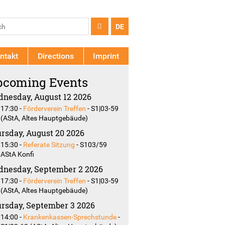
arch
ch
DE
rm
ntakt
Directions
Imprint
coming Events
nesday, August 12 2026
17:30
-
Förderverein Treffen
-
S1|03-59
(AStA, Altes Hauptgebäude)
rsday, August 20 2026
15:30
-
Referate Sitzung
-
S103/59
AStA Konfi
nesday, September 2 2026
17:30
-
Förderverein Treffen
-
S1|03-59
(AStA, Altes Hauptgebäude)
rsday, September 3 2026
14:00
-
Krankenkassen-Sprechstunde
-