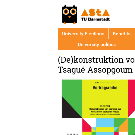
University Elections
Benefits
University politics
Back
(De)konstruktion vo
to
top
Tsagué Assopgoum