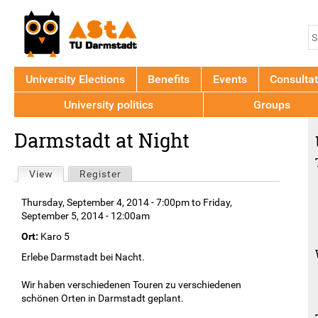
Jump to navigation
S
S
f
University Elections
Benefits
Events
Consultat
University politics
Groups
Back
Darmstadt at Night
to
top
Primary
View
(active tab)
Register
tabs
Thursday, September 4, 2014 - 7:00pm
to
Friday,
September 5, 2014 - 12:00am
Ort:
Karo 5
Erlebe Darmstadt bei Nacht.
Wir haben verschiedenen Touren zu verschiedenen
schönen Orten in Darmstadt geplant.