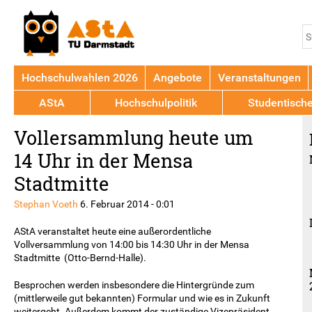
Jump to navigation
S
S
Hochschulwahlen 2026
Angebote
Veranstaltungen
AStA
Hochschulpolitik
Studentisch
Back
Vollersammlung heute um
to
top
14 Uhr in der Mensa
Stadtmitte
Stephan Voeth
6. Februar 2014 - 0:01
AStA veranstaltet heute eine außerordentliche
Vollversammlung von 14:00 bis 14:30 Uhr in der Mensa
Stadtmitte (Otto-Bernd-Halle).
Besprochen werden insbesondere die Hintergründe zum
(mittlerweile gut bekannten) Formular und wie es in Zukunft
weitergeht. Außerdem kommt der zuständige Vizepräsident