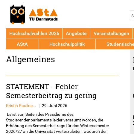
Jump to navigation
S
S
Hochschulwahlen 2026
Angebote
Veranstaltungen
AStA
Hochschulpolitik
Studentisch
Back
Allgemeines
to
top
STATEMENT - Fehler
Semesterbeitrag zu gering
Kristin Pauline...
|
29. Juni 2026
Es ist von Seiten des Präsidiums des
Studierendenparlaments leider versäumt worden, die
Erhöhung des Semesterbeitrags für das Wintersemester
2026/27 an die Universität weiterzuleiten, wodurch der