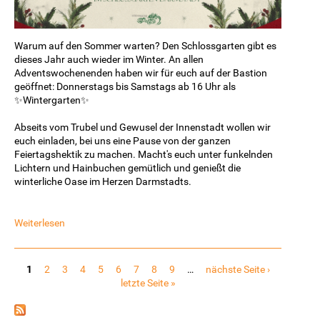
Warum auf den Sommer warten? Den Schlossgarten gibt es
dieses Jahr auch wieder im Winter. An allen
Adventswochenenden haben wir für euch auf der Bastion
geöffnet: Donnerstags bis Samstags ab 16 Uhr als
✨️Wintergarten✨️
Abseits vom Trubel und Gewusel der Innenstadt wollen wir
euch einladen, bei uns eine Pause von der ganzen
Feiertagshektik zu machen. Macht's euch unter funkelnden
Lichtern und Hainbuchen gemütlich und genießt die
winterliche Oase im Herzen Darmstadts.
Weiterlesen
Seiten
1
2
3
4
5
6
7
8
9
…
nächste Seite ›
letzte Seite »