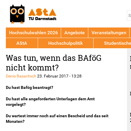
Jump to navigation
S
S
Hochschulwahlen 2026
Angebote
Veranstaltungen
AStA
Hochschulpolitik
Studentisch
Back
Was tun, wenn das BAföG
to
top
nicht kommt?
Denis Basaritsch
23. Februar 2017 - 13:28
Du hast Bafög beantragt?
Du hast alle angeforderten Unterlagen dem Amt
vorgelegt?
Du wartest immer noch auf einen Bescheid und das seit
Monaten?