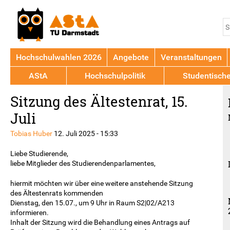
Jump to navigation
S
S
Hochschulwahlen 2026
Angebote
Veranstaltungen
AStA
Hochschulpolitik
Studentisch
Back
Sitzung des Ältestenrat, 15.
to
top
Juli
Tobias Huber
12. Juli 2025 - 15:33
Liebe Studierende,
liebe Mitglieder des Studierendenparlamentes,
hiermit möchten wir über eine weitere anstehende Sitzung
des Ältestenrats kommenden
Dienstag, den 15.07., um 9 Uhr in Raum S2|02/A213
informieren.
Inhalt der Sitzung wird die Behandlung eines Antrags auf