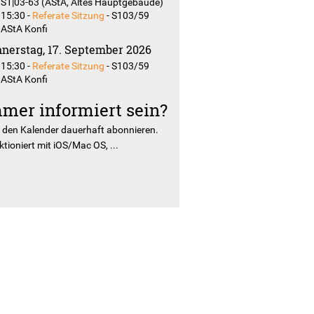
S1|03-63 (AStA, Altes Hauptgebäude)
15:30
-
Referate Sitzung
-
S103/59
AStA Konfi
nerstag, 17. September 2026
15:30
-
Referate Sitzung
-
S103/59
AStA Konfi
mer informiert sein?
r
den Kalender dauerhaft abonnieren.
tioniert mit iOS/Mac OS, ...