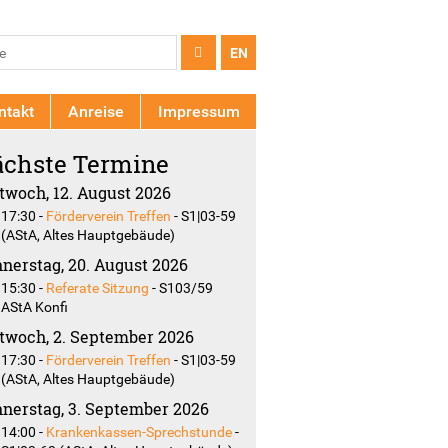
chformular
e
EN
ntakt
Anreise
Impressum
chste Termine
twoch, 12. August 2026
17:30
-
Förderverein Treffen
-
S1|03-59
(AStA, Altes Hauptgebäude)
nerstag, 20. August 2026
15:30
-
Referate Sitzung
-
S103/59
AStA Konfi
twoch, 2. September 2026
17:30
-
Förderverein Treffen
-
S1|03-59
(AStA, Altes Hauptgebäude)
nerstag, 3. September 2026
14:00
-
Krankenkassen-Sprechstunde
-