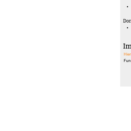
Don
Im
Hie
Funk