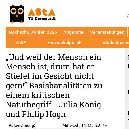
Jump to navigation
S
S
Hochschulwahlen 2026
Angebote
Veranstaltungen
AStA
Hochschulpolitik
Studentisch
Back
„Und weil der Mensch ein
to
top
Mensch ist, drum hat er
Stiefel im Gesicht nicht
gern!“ Basisbanalitäten zu
einem kritischen
Naturbegriff - Julia König
und Philip Hogh
Aufzeichnung:
Mittwoch, 14. Mai 2014 -