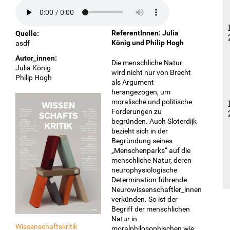
18:30
Ort:
Schlosskeller
ReferentInnen: Julia
Quelle:
König und Philip Hogh
asdf
Autor_innen:
Die menschliche Natur
Julia König
wird nicht nur von Brecht
Philip Hogh
als Argument
herangezogen, um
moralische und politische
Forderungen zu
begründen. Auch Sloterdijk
bezieht sich in der
Begründung seines
„Menschenparks“ auf die
menschliche Natur, deren
neurophysiologische
Determination führende
Neurowissenschaftler_innen
verkünden. So ist der
Begriff der menschlichen
Natur in
Wissenschaftskritik
moralphilosophischen wie