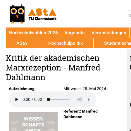
Jump to navigation
S
S
Hochschulwahlen 2026
Angebote
Veranstaltungen
AStA
Hochschulpolitik
Studentisch
Back
Kritik der akademischen
to
top
Marxrezeption - Manfred
Dahlmann
Aufzeichnung:
Mittwoch, 28. Mai 2014 -
18:30
Ort:
Schlosskeller
Referent: Manfred
Dahlmann