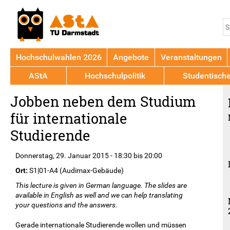
Jump to navigation
S
S
Hochschulwahlen 2026
Angebote
Veranstaltungen
AStA
Hochschulpolitik
Studentisch
Back
Jobben neben dem Studium
to
top
für internationale
Studierende
Donnerstag, 29. Januar 2015 -
18:30
bis
20:00
Ort:
S1|01-A4 (Audimax-Gebäude)
This lecture is given in German language. The slides are
available in English as well and we can help translating
your questions and the answers.
Gerade internationale Studierende wollen und müssen