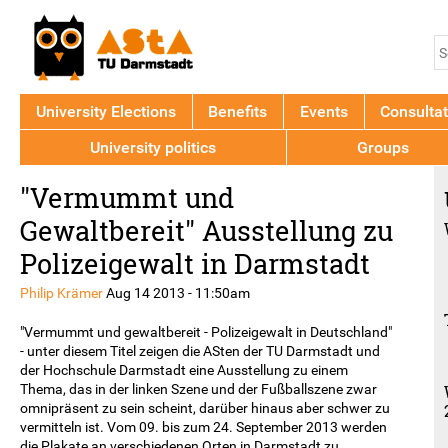
Jump to navigation
S
S
f
University Elections
Benefits
Events
Consultat
University politics
Groups
Back
"Vermummt und
to
top
Gewaltbereit" Ausstellung zu
Polizeigewalt in Darmstadt
Philip Krämer
Aug 14 2013 - 11:50am
"Vermummt und gewaltbereit - Polizeigewalt in Deutschland"
- unter diesem Titel zeigen die ASten der TU Darmstadt und
der Hochschule Darmstadt eine Ausstellung zu einem
Thema, das in der linken Szene und der Fußballszene zwar
omnipräsent zu sein scheint, darüber hinaus aber schwer zu
vermitteln ist. Vom 09. bis zum 24. September 2013 werden
die Plakate an verschiedenen Orten in Darmstadt zu