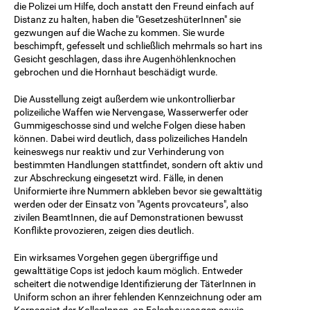
die Polizei um Hilfe, doch anstatt den Freund einfach auf
Distanz zu halten, haben die "GesetzeshüterInnen" sie
gezwungen auf die Wache zu kommen. Sie wurde
beschimpft, gefesselt und schließlich mehrmals so hart ins
Gesicht geschlagen, dass ihre Augenhöhlenknochen
gebrochen und die Hornhaut beschädigt wurde.
Die Ausstellung zeigt außerdem wie unkontrollierbar
polizeiliche Waffen wie Nervengase, Wasserwerfer oder
Gummigeschosse sind und welche Folgen diese haben
können. Dabei wird deutlich, dass polizeiliches Handeln
keineswegs nur reaktiv und zur Verhinderung von
bestimmten Handlungen stattfindet, sondern oft aktiv und
zur Abschreckung eingesetzt wird. Fälle, in denen
Uniformierte ihre Nummern abkleben bevor sie gewalttätig
werden oder der Einsatz von "Agents provcateurs", also
zivilen BeamtInnen, die auf Demonstrationen bewusst
Konflikte provozieren, zeigen dies deutlich.
Ein wirksames Vorgehen gegen übergriffige und
gewalttätige Cops ist jedoch kaum möglich. Entweder
scheitert die notwendige Identifizierung der TäterInnen in
Uniform schon an ihrer fehlenden Kennzeichnung oder am
Korpsgeist der KollegInnen, an Falschaussagen sowie